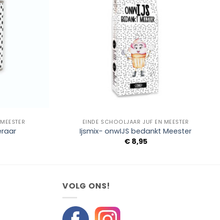
+
 MEESTER
EINDE SCHOOLJAAR JUF EN MEESTER
eraar
Ijsmix- onwIJS bedankt Meester
Prijsklasse:
€
8,95
€ 5,50
tot
€ 8,95
VOLG ONS!