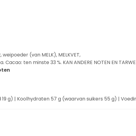
R
, weipoeder (van
MELK
),
MELK
VET,
ma. Cacao: ten minste 33 %. KAN ANDERE NOTEN EN TARW
oten
19 g) | Koolhydraten 57 g (waarvan suikers 55 g) | Voedings