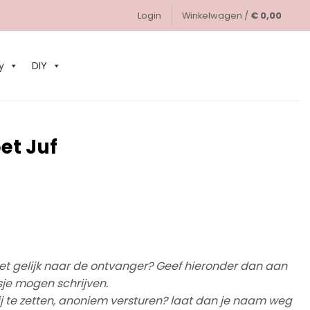
Login
Winkelwagen /
€
0,00
0
y
DIY
et Juf
et gelijk naar de ontvanger? Geef hieronder dan aan
sje mogen schrijven.
ij te zetten, anoniem versturen? laat dan je naam weg