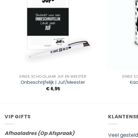
+
+
EINDE SCHOOLJAAR JUF EN MEESTER
EINDE S
Onbeschrijfelijk | Juf/Meester
Kad
€
6,95
VIP GIFTS
KLANTENS
Afhaaladres (Op Afspraak)
Veel gestel