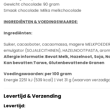
Gewicht chocolade: 90 gram
Smaak chocolade: Milka melkchocolade
INGREDIËNTEN & VOEDINGSWAARDE:
Ingrediënten:
Suiker, cacaoboter, cacaomassa, magere
MELKPOEDE
emulgator (
SOJALECITHINEN
),
HAZELNOOTPASTA
, aro
Allergie informatie:
Bevat Melk, Hazelnoot, Soja, N
Kan bevatten:Tarwe, Glutenbevattende Granen
Voedingswaarden: per 100 gram
Energie 2251 kJ (539 kcal) | Vet 31 g (waarvan verzadigd 
Levertijd & Verzending
Levertijd: