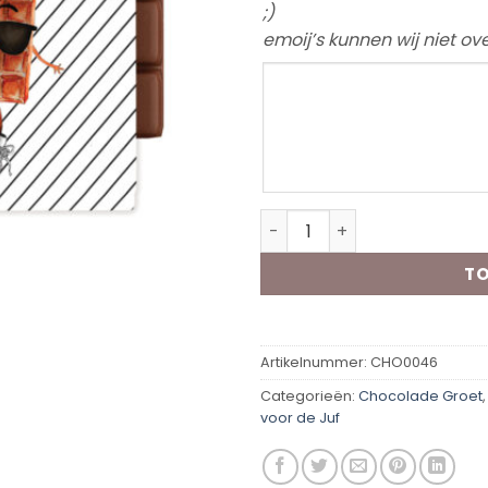
;)
emoij’s kunnen wij niet o
Chocolade groet Juf aanta
TO
Artikelnummer:
CHO0046
Categorieën:
Chocolade Groet
voor de Juf