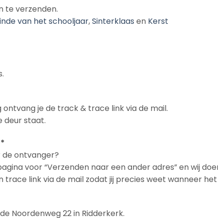
n te verzenden.
inde van het schooljaar
,
Sinterklaas
en
Kerst
.
 ontvang je de track & trace link via de mail.
 deur staat.
 *
ar de ontvanger?
npagina voor “Verzenden naar een ander adres” en wij doe
en trace link via de mail zodat jij precies weet wanneer h
n de Noordenweg 22 in Ridderkerk.