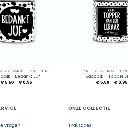
+
CHOOLJAAR JUF EN MEESTER
EINDE SCHOOLJAAR JUF EN
oblik – Bedankt Juf
Kadoblik – Topper L
Prijsklasse:
€
5,50
-
€
8,95
€
5,50
-
€
8,95
€ 5,50
tot
€ 8,95
ERVICE
ONZE COLLECTIE
de vragen
Traktaties