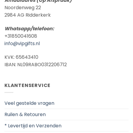
Afhaaladres (Op Afspraak)
Noordenweg 22
2984 AG Ridderkerk
Whatsapp/telefoon:
+31850041608
info@vipgifts.nl
KVK: 65643410
IBAN: NL09RABO0312206712
KLANTENSERVICE
Veel gestelde vragen
Ruilen & Retouren
* Levertijd en Verzenden