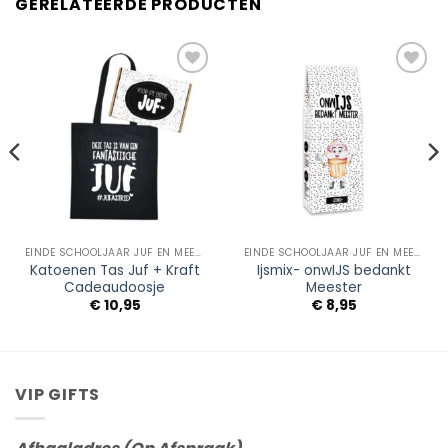
GERELATEERDE PRODUCTEN
Add to
Add to
Wishlist
Wishlist
EINDE SCHOOLJAAR JUF EN MEESTER
EINDE SCHOOLJAAR JUF EN MEESTER
Katoenen Tas Juf + Kraft
Ijsmix- onwIJS bedankt
Cadeaudoosje
Meester
sse:
€
10,95
€
8,95
VIP GIFTS