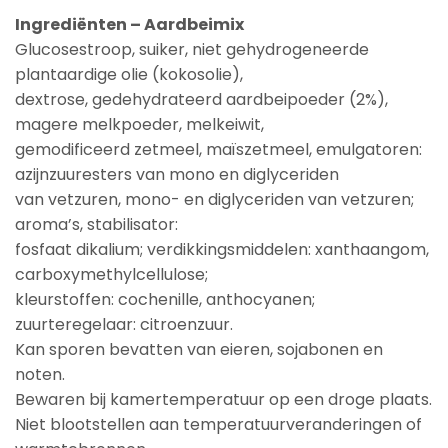
Ingrediënten – Aardbeimix
Glucosestroop, suiker, niet gehydrogeneerde
plantaardige olie (kokosolie),
dextrose, gedehydrateerd aardbeipoeder (2%),
magere melkpoeder, melkeiwit,
gemodificeerd zetmeel, maïszetmeel, emulgatoren:
azijnzuuresters van mono en diglyceriden
van vetzuren, mono- en diglyceriden van vetzuren;
aroma’s, stabilisator:
fosfaat dikalium; verdikkingsmiddelen: xanthaangom,
carboxymethylcellulose;
kleurstoffen: cochenille, anthocyanen;
zuurteregelaar: citroenzuur.
Kan sporen bevatten van eieren, sojabonen en
noten.
Bewaren bij kamertemperatuur op een droge plaats.
Niet blootstellen aan temperatuurveranderingen of