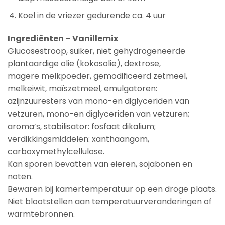
Koel in de vriezer gedurende ca. 4 uur
Ingrediënten – Vanillemix
Glucosestroop, suiker, niet gehydrogeneerde
plantaardige olie (kokosolie), dextrose,
magere melkpoeder, gemodificeerd zetmeel,
melkeiwit, maïszetmeel, emulgatoren:
azijnzuuresters van mono-en diglyceriden van
vetzuren, mono-en diglyceriden van vetzuren;
aroma’s, stabilisator: fosfaat dikalium;
verdikkingsmiddelen: xanthaangom,
carboxymethylcellulose.
Kan sporen bevatten van eieren, sojabonen en
noten.
Bewaren bij kamertemperatuur op een droge plaats.
Niet blootstellen aan temperatuurveranderingen of
warmtebronnen.