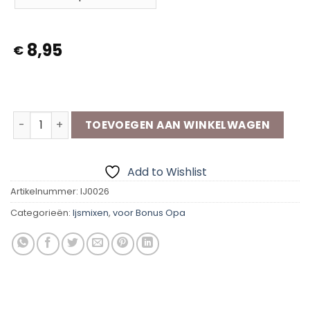
8,95
€
Op voorraad
Ijsmix- onwIJS Coole Bonus Opa aantal
TOEVOEGEN AAN WINKELWAGEN
Add to Wishlist
Artikelnummer:
IJ0026
Categorieën:
Ijsmixen
,
voor Bonus Opa