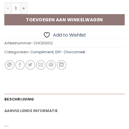
Chocomelk-Cadeaudoosje | Leuk mens aantal
TOEVOEGEN AAN WINKELWAGEN
Add to Wishlist
Artikelnummer:
CHOD0012
Categorieën:
Compliment
,
DIY- Chocomelk
BESCHRIJVING
AANVULLENDE INFORMATIE
…..