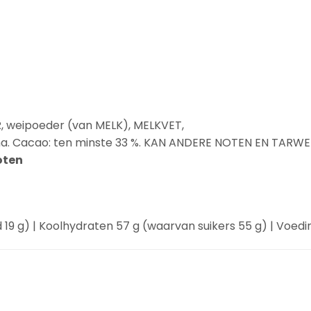
R
, weipoeder (van
MELK
),
MELK
VET,
ma. Cacao: ten minste 33 %. KAN ANDERE NOTEN EN TARW
oten
19 g) | Koolhydraten 57 g (waarvan suikers 55 g) | Voedings