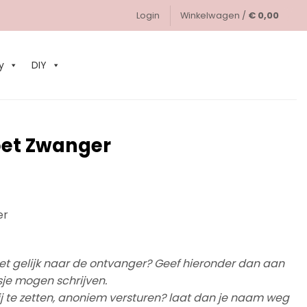
Login
Winkelwagen /
€
0,00
0
y
DIY
oet Zwanger
er
et gelijk naar de ontvanger? Geef hieronder dan aan
sje mogen schrijven.
ij te zetten, anoniem versturen? laat dan je naam weg