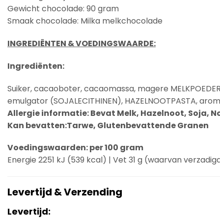
Gewicht chocolade: 90 gram
Smaak chocolade: Milka melkchocolade
INGREDIËNTEN & VOEDINGSWAARDE:
Ingrediënten:
Suiker, cacaoboter, cacaomassa, magere
MELKPOEDE
emulgator (
SOJALECITHINEN
),
HAZELNOOTPASTA
, aro
Allergie informatie:
Bevat Melk, Hazelnoot, Soja, N
Kan bevatten:Tarwe, Glutenbevattende Granen
Voedingswaarden: per 100 gram
Energie 2251 kJ (539 kcal) | Vet 31 g (waarvan verzadigd 
Levertijd & Verzending
Levertijd: