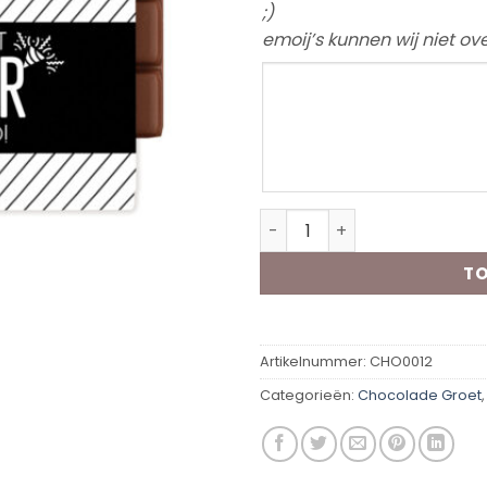
;)
emoij’s kunnen wij niet o
Chocolade groet Zwanger 
TO
Artikelnummer:
CHO0012
Categorieën:
Chocolade Groet