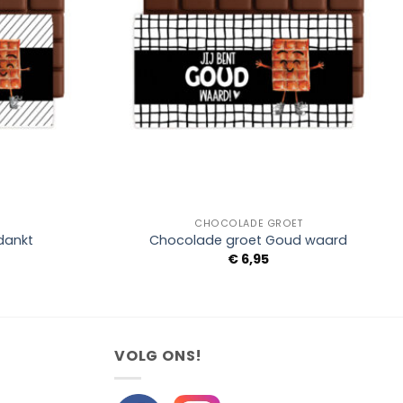
+
CHOCOLADE GROET
dankt
Chocolade groet Goud waard
€
6,95
VOLG ONS!