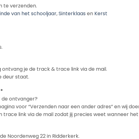
n te verzenden.
inde van het schooljaar
,
Sinterklaas
en
Kerst
.
 ontvang je de track & trace link via de mail.
 deur staat.
 *
ar de ontvanger?
npagina voor “Verzenden naar een ander adres” en wij doe
en trace link via de mail zodat jij precies weet wanneer h
n de Noordenweg 22 in Ridderkerk.