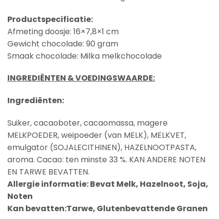
Productspecificatie:
Afmeting doosje: 16×7,8×1 cm
Gewicht chocolade: 90 gram
Smaak chocolade: Milka melkchocolade
INGREDIËNTEN & VOEDINGSWAARDE:
Ingrediënten:
Suiker, cacaoboter, cacaomassa, magere
MELKPOEDER
, weipoeder (van
MELK
),
MELK
VET,
emulgator (
SOJALECITHINEN
),
HAZELNOOTPASTA
,
aroma. Cacao: ten minste 33 %. KAN ANDERE NOTEN
EN TARWE BEVATTEN.
Allergie informatie:
Bevat Melk, Hazelnoot, Soja,
Noten
Kan bevatten:Tarwe, Glutenbevattende Granen