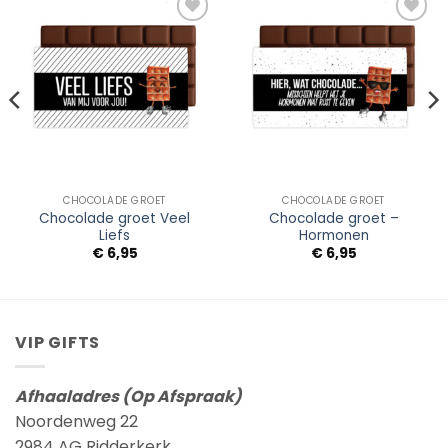
Add to
Add to
Wishlist
Wishlist
CHOCOLADE GROET
CHOCOLADE GROET
Chocolade groet Veel
Chocolade groet –
Liefs
Hormonen
€
6,95
€
6,95
VIP GIFTS
Afhaaladres (Op Afspraak)
Noordenweg 22
2984 AG Ridderkerk