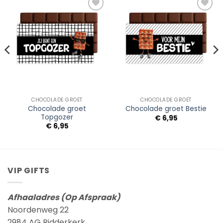
Add to
Add to
Wishlist
Wishlist
CHOCOLADE GROET
CHOCOLADE GROET
Chocolade groet
Chocolade groet Bestie
Topgozer
€
6,95
€
6,95
VIP GIFTS
Afhaaladres (Op Afspraak)
Noordenweg 22
2984 AG Ridderkerk