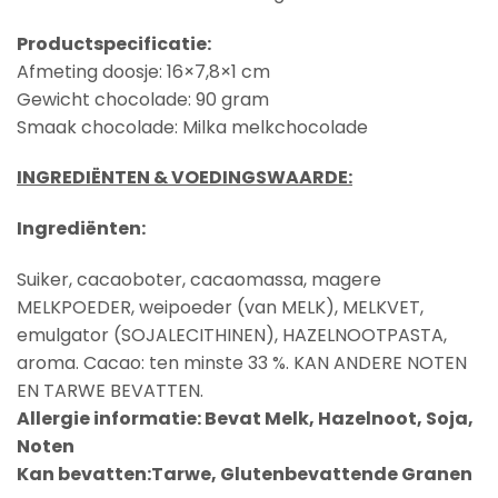
Productspecificatie:
Afmeting doosje: 16×7,8×1 cm
Gewicht chocolade: 90 gram
Smaak chocolade: Milka melkchocolade
INGREDIËNTEN & VOEDINGSWAARDE:
Ingrediënten:
Suiker, cacaoboter, cacaomassa, magere
MELKPOEDER
, weipoeder (van
MELK
),
MELK
VET,
emulgator (
SOJALECITHINEN
),
HAZELNOOTPASTA
,
aroma. Cacao: ten minste 33 %. KAN ANDERE NOTEN
EN TARWE BEVATTEN.
Allergie informatie:
Bevat Melk, Hazelnoot, Soja,
Noten
Kan bevatten:Tarwe, Glutenbevattende Granen