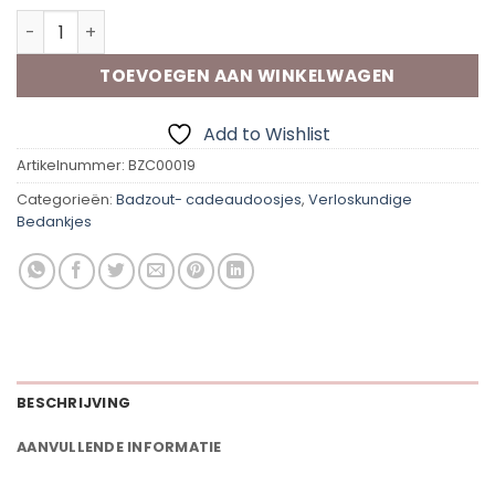
Badzout-Cadeaudoosje | Verloskundige aantal
TOEVOEGEN AAN WINKELWAGEN
Add to Wishlist
Artikelnummer:
BZC00019
Categorieën:
Badzout- cadeaudoosjes
,
Verloskundige
Bedankjes
BESCHRIJVING
AANVULLENDE INFORMATIE