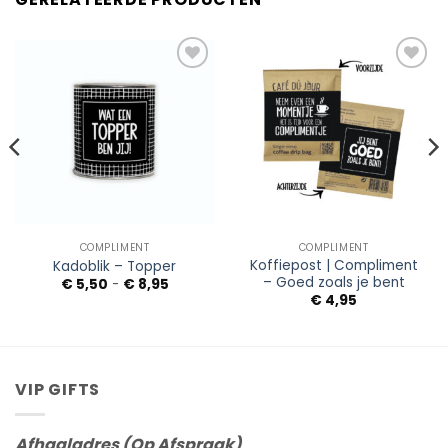
Add to
Add to
Wishlist
Wishlist
COMPLIMENT
COMPLIMENT
Koffiepost | Compliment
Kadoblik – Topper
– Goed zoals je bent
Prijsklasse:
€
5,50
-
€
8,95
€ 5,50
€
4,95
tot
€ 8,95
VIP GIFTS
Afhaaladres (Op Afspraak)