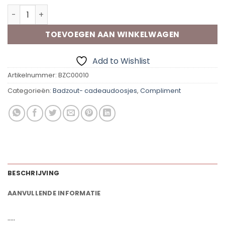
Badzout-Cadeaudoosje | Blij met jou aantal
TOEVOEGEN AAN WINKELWAGEN
Add to Wishlist
Artikelnummer:
BZC00010
Categorieën:
Badzout- cadeaudoosjes
,
Compliment
BESCHRIJVING
AANVULLENDE INFORMATIE
…..