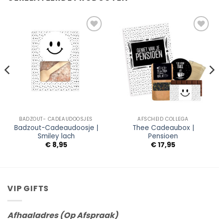
Add to
Add to
Wishlist
Wishlist
BADZOUT- CADEAUDOOSJES
AFSCHEID COLLEGA
Badzout-Cadeaudoosje |
Thee Cadeaubox |
Smiley lach
Pensioen
€
8,95
€
17,95
VIP GIFTS
Afhaaladres (Op Afspraak)