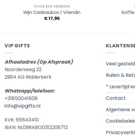
VOOR EEN VRIENDIN
Wijn Cadeaubox | Vriendin
Koffi
€
17,95
VIP GIFTS
KLANTENS
Afhaaladres (Op Afspraak)
Veel gestel
Noordenweg 22
Ruilen & Re
2984 AG Ridderkerk
* Levertijd 
Whatsapp/telefoon:
Contact
+31850041608
info@vipgifts.nl
Algemene v
KVK: 65643410
Cookiebelei
IBAN: NL09RABO0312206712
Privacyverkl