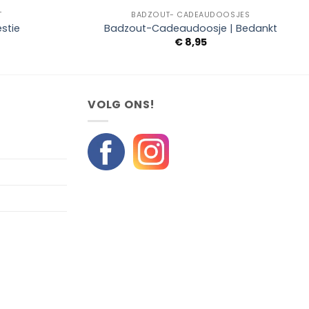
T
BADZOUT- CADEAUDOOSJES
stie
Badzout-Cadeaudoosje | Bedankt
€
8,95
VOLG ONS!