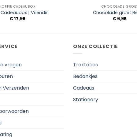
KOFFIE CADEAUBOX
CHOCOLADE GROE
e Cadeaubox | Vriendin
Chocolade groet Be
€
17,95
€
6,95
ERVICE
ONZE COLLECTIE
de vragen
Traktaties
touren
Bedankjes
en Verzenden
Cadeaus
Stationery
oorwaarden
d
aring