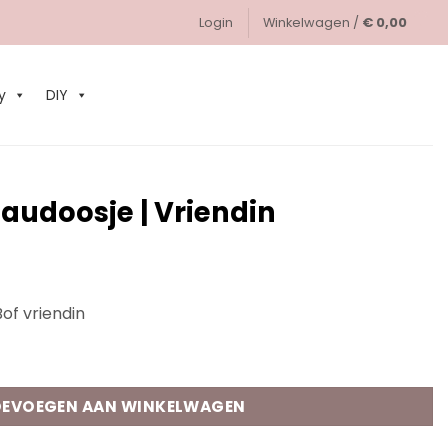
Login
Winkelwagen /
€
0,00
0
y
DIY
udoosje | Vriendin
of vriendin
iendin aantal
EVOEGEN AAN WINKELWAGEN