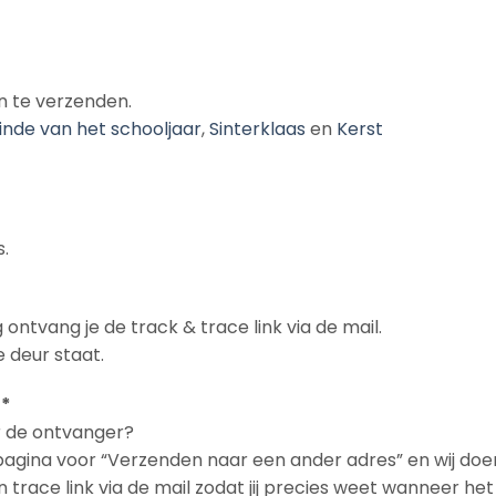
n te verzenden.
inde van het schooljaar
,
Sinterklaas
en
Kerst
.
 ontvang je de track & trace link via de mail.
 deur staat.
 *
ar de ontvanger?
npagina voor “Verzenden naar een ander adres” en wij doe
en trace link via de mail zodat jij precies weet wanneer h