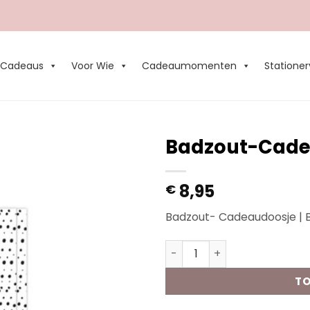
Cadeaus
Voor Wie
Cadeaumomenten
Stationer
Badzout-Cadea
Add to
8,95
€
Wishlist
Badzout- Cadeaudoosje | B
Badzout-Cadeaudoosje | Vr
TO