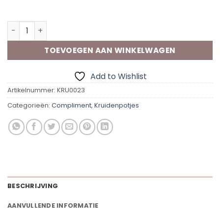
Op voorraad
Vip Flavours Knoflookpoeder Goud waard aantal
TOEVOEGEN AAN WINKELWAGEN
Add to Wishlist
Artikelnummer:
KRU0023
Categorieën:
Compliment
,
Kruidenpotjes
BESCHRIJVING
AANVULLENDE INFORMATIE