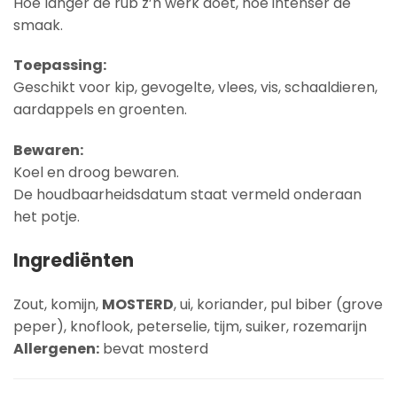
Hoe langer de rub z’n werk doet, hoe intenser de
smaak.
Toepassing:
Geschikt voor kip, gevogelte, vlees, vis, schaaldieren,
aardappels en groenten.
Bewaren:
Koel en droog bewaren.
De houdbaarheidsdatum staat vermeld onderaan
het potje.
Ingrediënten
Zout, komijn,
MOSTERD
, ui, koriander, pul biber (grove
peper), knoflook, peterselie, tijm, suiker, rozemarijn
Allergenen:
bevat mosterd