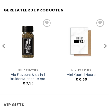
GERELATEERDE PRODUCTEN
Add to
Add to
Wishlist
Wishlist
KRUIDENPOTJES
MINI KAARTJES
Vip Flavours Alles in 1
Mini Kaart | Hoera
kruidenRUBBonusOpa
€
0,50
€
7,95
VIP GIFTS