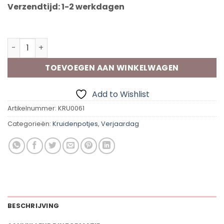
Verzendtijd: 1-2 werkdagen
Op voorraad
Vip Flavours Alles in 1 kruidenRUB Alles al heeft aantal
TOEVOEGEN AAN WINKELWAGEN
Add to Wishlist
Artikelnummer:
KRU0061
Categorieën:
Kruidenpotjes
,
Verjaardag
BESCHRIJVING