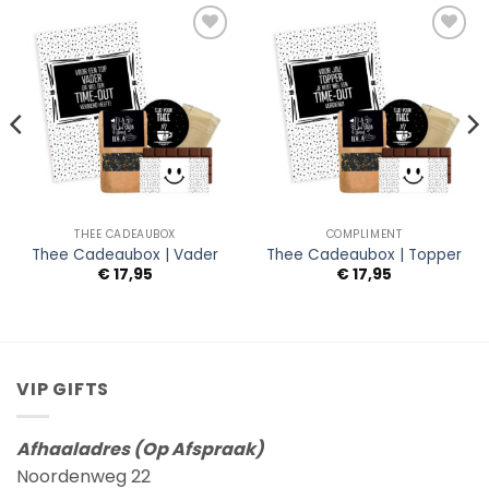
Add to
Add to
Wishlist
Wishlist
THEE CADEAUBOX
COMPLIMENT
Thee Cadeaubox | Vader
Thee Cadeaubox | Topper
€
17,95
€
17,95
VIP GIFTS
Afhaaladres (Op Afspraak)
Noordenweg 22