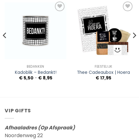
Add to
Add to
Wishlist
Wishlist
BEDANKEN
FEESTELIJK
Kadoblik – Bedankt!
Thee Cadeaubox | Hoera
Prijsklasse:
€
5,50
-
€
8,95
€
17,95
€ 5,50
tot
€ 8,95
VIP GIFTS
Afhaaladres (Op Afspraak)
Noordenweg 22