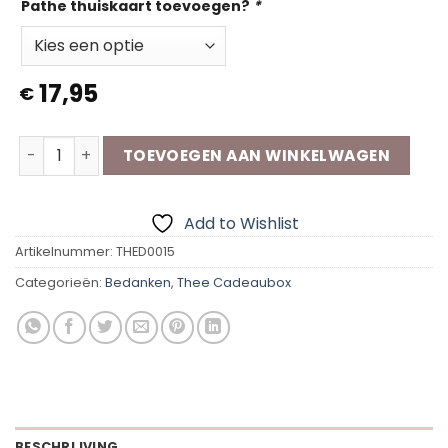
Pathe thuiskaart toevoegen?
*
17,95
€
Thee Cadeaubox | Relax momentje aantal
TOEVOEGEN AAN WINKELWAGEN
Add to Wishlist
Artikelnummer:
THED0015
Categorieën:
Bedanken
,
Thee Cadeaubox
BESCHRIJVING