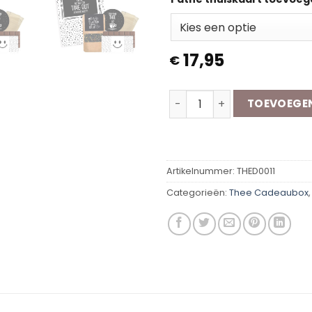
17,95
€
Thee Cadeaubox | Opa aan
TOEVOEGE
Artikelnummer:
THED0011
Categorieën:
Thee Cadeaubox