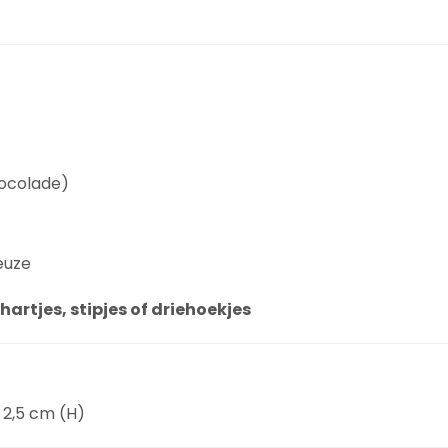
hocolade)
euze
hartjes, stipjes of driehoekjes
 2,5 cm (H)