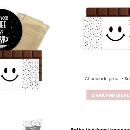
Chocolade groet - Sm
MAAK ANDERE KE
Pathe thuiskaart toevoe