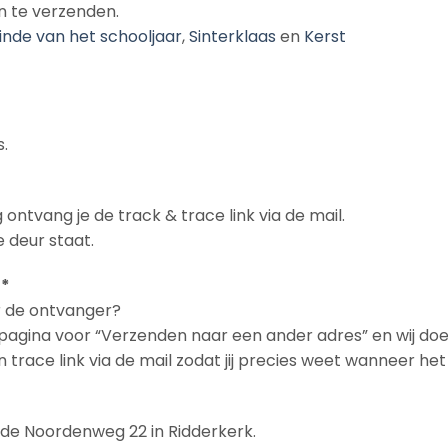
n te verzenden.
inde van het schooljaar
,
Sinterklaas
en
Kerst
.
 ontvang je de track & trace link via de mail.
 deur staat.
 *
ar de ontvanger?
n pagina voor “Verzenden naar een ander adres” en wij doe
en trace link via de mail zodat jij precies weet wanneer h
n de Noordenweg 22 in Ridderkerk.