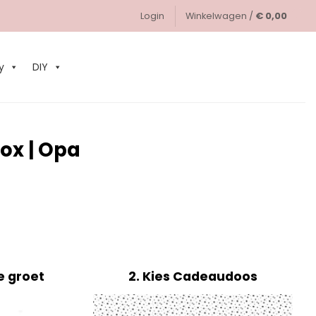
Login
Winkelwagen /
€
0,00
0
y
DIY
ox | Opa
e groet
2
Kies Cadeaudoos