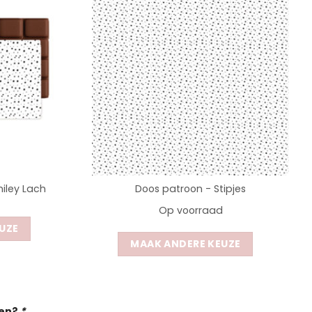
iley Lach
Doos patroon - Stipjes
Op voorraad
UZE
MAAK ANDERE KEUZE
gen?
*