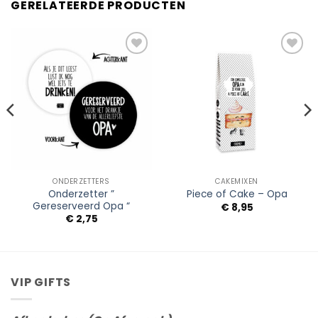
GERELATEERDE PRODUCTEN
Add to
Add to
Wishlist
Wishlist
ONDERZETTERS
CAKEMIXEN
Onderzetter ”
Piece of Cake – Opa
Gereserveerd Opa “
€
8,95
€
2,75
VIP GIFTS