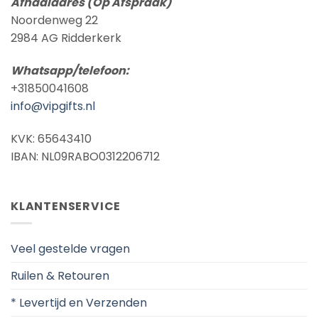
Afhaaladres (Op Afspraak)
Noordenweg 22
2984 AG Ridderkerk
Whatsapp/telefoon:
+31850041608
info@vipgifts.nl
KVK: 65643410
IBAN: NL09RABO0312206712
KLANTENSERVICE
Veel gestelde vragen
Ruilen & Retouren
* Levertijd en Verzenden