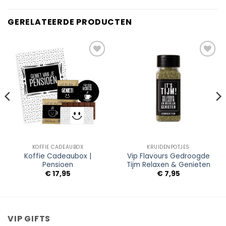
GERELATEERDE PRODUCTEN
Add to
Add to
Wishlist
Wishlist
KOFFIE CADEAUBOX
KRUIDENPOTJES
Koffie Cadeaubox |
Vip Flavours Gedroogde
Pensioen
Tijm Relaxen & Genieten
€
17,95
€
7,95
VIP GIFTS