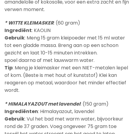
amandelolie of kokosolie, voor een extra zacht en fijn
verwen moment.
* WITTE KLEIMASKER
: (60 gram)
Ingrediënt
: KAOLIN
Gebruik
: Meng 15 gram kleipoeder met 15 ml water
tot een gladde massa. Breng aan op een schoon
gezicht en laat 10-15 minuten intrekken.
spoel daarna af met lauwwarm water.
Tip
: Meng je kleimasker met een NIET-metalen lepel
of kom. (Beste is met hout of kunststof) Klei kan
reageren op metaal, waardoor het minder effectief
wordt.
* HIMALAYAZOUT met lavendel
: (150 gram)
Ingrediënten
: Himalayazout, lavendel
Gebruik
: Vul het bad met warm water, bijvoorkeur
rond de 37 graden. Voeg ongeveer 75 gram toe
terwijl het water stroomt om het goed te laten