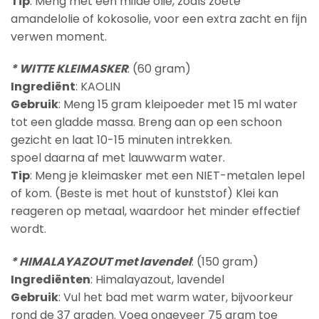
Tip
: Meng met een milde olie, zoals zoete
amandelolie of kokosolie, voor een extra zacht en fijn
verwen moment.
* WITTE KLEIMASKER
: (60 gram)
Ingrediënt
: KAOLIN
Gebruik
: Meng 15 gram kleipoeder met 15 ml water
tot een gladde massa. Breng aan op een schoon
gezicht en laat 10-15 minuten intrekken.
spoel daarna af met lauwwarm water.
Tip
: Meng je kleimasker met een NIET-metalen lepel
of kom. (Beste is met hout of kunststof) Klei kan
reageren op metaal, waardoor het minder effectief
wordt.
* HIMALAYAZOUT met lavendel
: (150 gram)
Ingrediënten
: Himalayazout, lavendel
Gebruik
: Vul het bad met warm water, bijvoorkeur
rond de 37 graden. Voeg ongeveer 75 gram toe