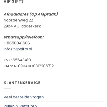
VIP GIFTS
Afhaaladres (Op Afspraak)
Noordenweg 22
2984 AG Ridderkerk
Whatsapp/telefoon:
+31850041608
info@vipgifts.nl
KVK: 65643410
IBAN: NL09RABO0312206712
KLANTENSERVICE
Veel gestelde vragen
Ruilen & Retouren