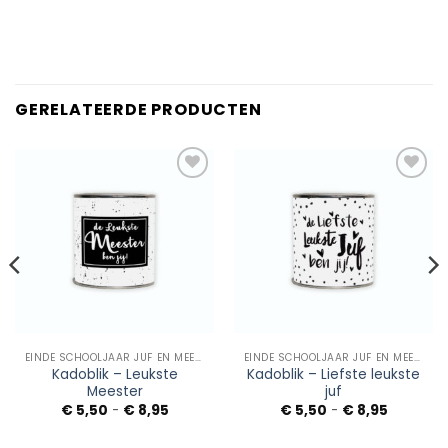
GERELATEERDE PRODUCTEN
Add to
Add to
Wishlist
Wishlist
EINDE SCHOOLJAAR JUF EN MEESTER
EINDE SCHOOLJAAR JUF EN MEESTER
Kadoblik – Leukste
Kadoblik – Liefste leukste
Meester
juf
Prijsklasse:
Prijsklass
€
5,50
-
€
8,95
€
5,50
-
€
8,95
€ 5,50
€ 5,50
tot
tot