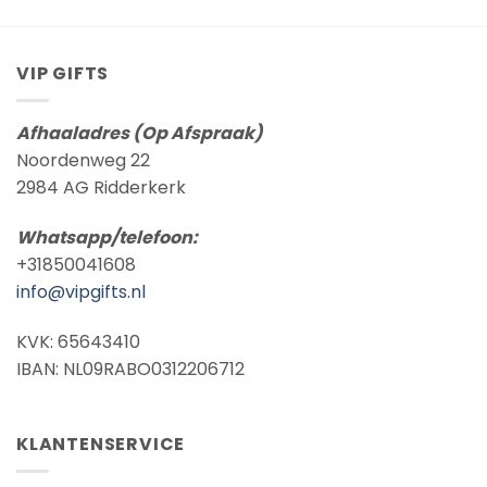
€ 8,95
€ 8,95
VIP GIFTS
Afhaaladres (Op Afspraak)
Noordenweg 22
2984 AG Ridderkerk
Whatsapp/telefoon:
+31850041608
info@vipgifts.nl
KVK: 65643410
IBAN: NL09RABO0312206712
KLANTENSERVICE