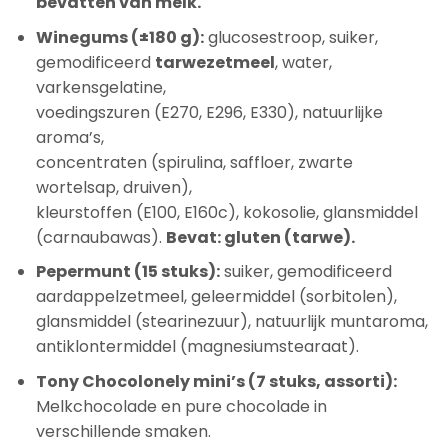
bevatten van melk.
Winegums (±180 g):
glucosestroop, suiker,
gemodificeerd
tarwezetmeel
, water,
varkensgelatine,
voedingszuren (E270, E296, E330), natuurlijke
aroma’s,
concentraten (spirulina, saffloer, zwarte
wortelsap, druiven),
kleurstoffen (E100, E160c), kokosolie, glansmiddel
(carnaubawas).
Bevat: gluten (tarwe).
Pepermunt (15 stuks):
suiker, gemodificeerd
aardappelzetmeel, geleermiddel (sorbitolen),
glansmiddel (stearinezuur), natuurlijk muntaroma,
antiklontermiddel (magnesiumstearaat).
Tony Chocolonely mini’s (7 stuks, assorti):
Melkchocolade en pure chocolade in
verschillende smaken.