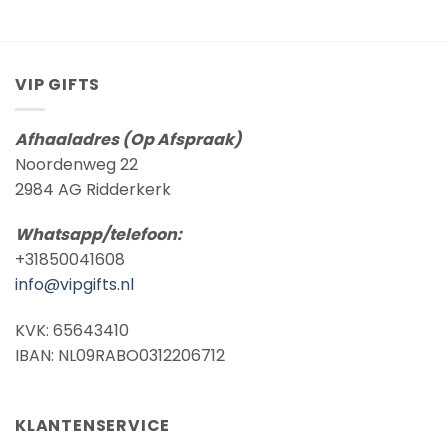
tot
€ 8,95
VIP GIFTS
Afhaaladres (Op Afspraak)
Noordenweg 22
2984 AG Ridderkerk
Whatsapp/telefoon:
+31850041608
info@vipgifts.nl
KVK: 65643410
IBAN: NL09RABO0312206712
KLANTENSERVICE