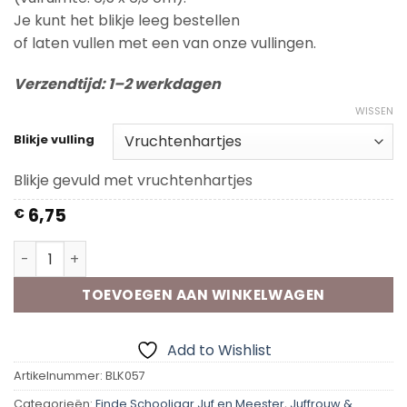
Je kunt het blikje leeg bestellen
of laten vullen met een van onze vullingen.
Verzendtijd: 1–2 werkdagen
WISSEN
Blikje vulling
Blikje gevuld met vruchtenhartjes
6,75
€
Kadoblik - Toevallig Juf aantal
TOEVOEGEN AAN WINKELWAGEN
Add to Wishlist
Artikelnummer:
BLK057
Categorieën:
Einde Schooljaar Juf en Meester
,
Juffrouw &