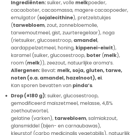
Ingrediënten:
suiker, volle
melk
poeder,
cacaoboter, cacaomassa, magere cacaopoeder,
emulgator (
sojalecithine
), pretzelstukjes
(
tarwebloem
, zout, zonnebloemolie,
tarwemoutmeel, gist, zuurteregelaar), noga
(rietsuiker, glucosestroop,
amandel
,
aardappelzetmeel, honing,
kippenei-eiwit
),
karamel (suiker, glucosestroop,
boter
(
melk
),
room (
melk
)), zeezout, natuurlijke aroma’s.
Allergenen:
Bevat:
melk, soja, gluten, tarwe,
noten (o.a. amandel, hazelnoot), ei
.
Kan sporen bevatten van
pinda’s
.
Drop (±180 g):
suiker, glucosestroop,
gemodificeerd maïszetmeel, melasse, 4,8%
zoethoutwortel,
gelatine (varken),
tarwebloem
, salmiakzout,
glansmiddel (bijen- en carnaubawas),
kleurstof (carbo medicinalis vegetabilis), natuurlijk