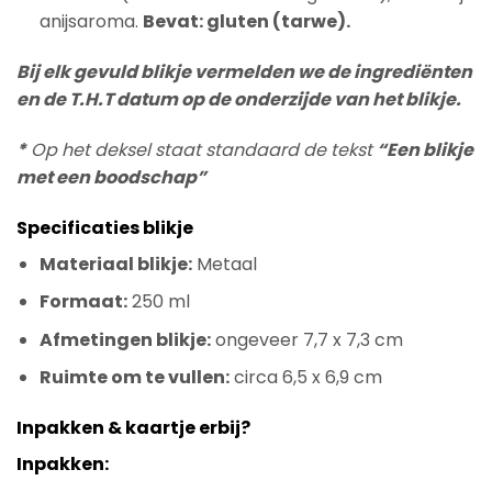
anijsaroma.
Bevat: gluten (tarwe).
Bij elk gevuld blikje vermelden we de ingrediënten
en de T.H.T datum op de onderzijde van het blikje.
*
Op het deksel staat standaard de tekst
“Een blikje
met een boodschap”
Specificaties blikje
Materiaal blikje:
Metaal
Formaat:
250 ml
Afmetingen blikje:
ongeveer 7,7 x 7,3 cm
Ruimte om te vullen:
circa 6,5 x 6,9 cm
Inpakken & kaartje erbij?
Inpakken: