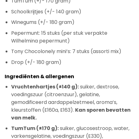
TumTum (+/- 170 gram)
Schoolkrijtjes (+/- 140 gram)
Winegums (+/- 180 gram)
Pepermunt: 15 stuks (per stuk verpakte
Wilhelmina pepermunt)
Tony Chocolonely mini’s: 7 stuks (assorti mix)
Drop (+/- 180 gram)
Ingrediënten & allergenen
Vruchtenhartjes (±140 g):
suiker, dextrose,
voedingszuur (citroenzuur), gelatine,
gemodificeerd aardappelzetmeel, aroma’s,
kleurstoffen (E160a, E163).
Kan sporen bevatten
van melk.
TumTum (±170 g):
suiker, glucosestroop, water,
varkensgelatine, voedingszuur (E330),