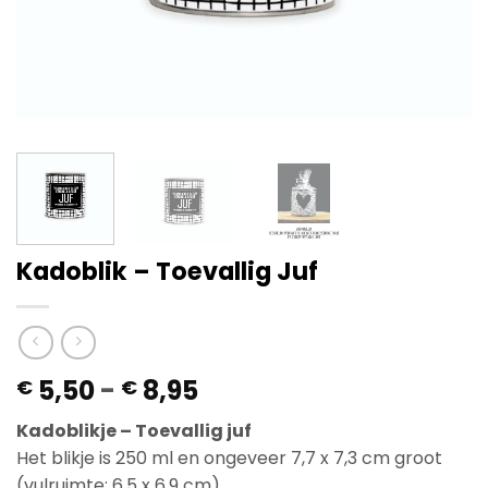
Kadoblik – Toevallig Juf
Prijsklasse:
5,50
-
8,95
€
€
€ 5,50
Kadoblikje – Toevallig juf
tot
Het blikje is 250 ml en ongeveer 7,7 x 7,3 cm groot
€ 8,95
(vulruimte: 6,5 x 6,9 cm).