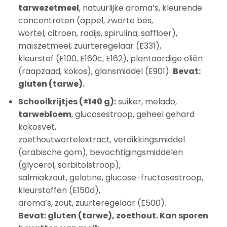
tarwezetmeel
, natuurlijke aroma’s, kleurende
concentraten (appel, zwarte bes,
wortel, citroen, radijs, spirulina, saffloer),
maïszetmeel, zuurteregelaar (E331),
kleurstof (E100, E160c, E162), plantaardige oliën
(raapzaad, kokos), glansmiddel (E901).
Bevat:
gluten (tarwe).
Schoolkrijtjes (±140 g):
suiker, melado,
tarwebloem
, glucosestroop, geheel gehard
kokosvet,
zoethoutwortelextract, verdikkingsmiddel
(arabische gom), bevochtigingsmiddelen
(glycerol, sorbitolstroop),
salmiakzout, gelatine, glucose-fructosestroop,
kleurstoffen (E150d),
aroma’s, zout, zuurteregelaar (E500).
Bevat: gluten (tarwe), zoethout. Kan sporen