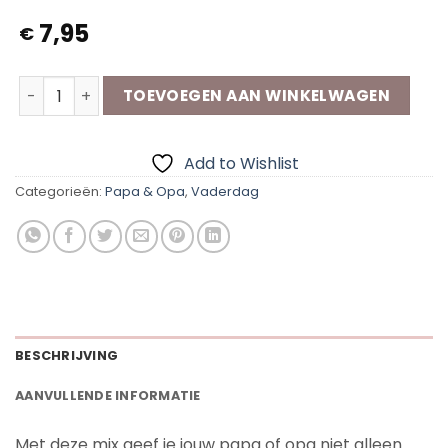
7,95
€
Kruidenpotjes - (Bonus) Papa/Opa aantal
TOEVOEGEN AAN WINKELWAGEN
Add to Wishlist
Categorieën:
Papa & Opa
,
Vaderdag
BESCHRIJVING
AANVULLENDE INFORMATIE
Met deze mix geef je jouw papa of opa niet alleen