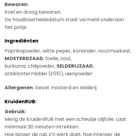
Bewaren:
Koel en droog bewaren.
De houdbaarheidsdatum staat vermeld onderaan
het potje.
Ingrediënten
Paprikapoeder, witte peper, koriander, nootmuskaat,
MOSTERDZAAD
, foelie, zout,
kurkuma, chilipoeder,
SELDERIJZAAD
,
antiklontermiddel (E551), uienpoeder
Allergenen:
bevat mosterd en selderij
KruidenRUB:
Gebruik:
Meng de kruidenRUB met een scheutje olijfolie. Laat
minimaal 30 minuten intrekken.
Hoe langer de rub z’n werk doet, hoe intenser de