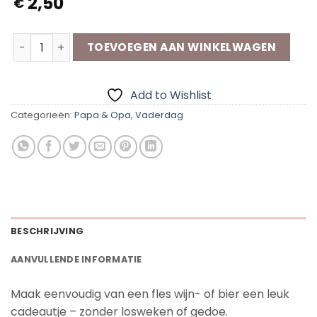
2,50
€
Flesetiketten - (Bonus) Papa/Opa aantal
TOEVOEGEN AAN WINKELWAGEN
Add to Wishlist
Categorieën:
Papa & Opa
,
Vaderdag
BESCHRIJVING
AANVULLENDE INFORMATIE
Maak eenvoudig van een fles wijn- of bier een leuk
cadeautje – zonder losweken of gedoe.