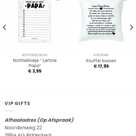
Add to
Add to
Wishlist
Wishlist
NOTITIEBLOKJES
KUSSENS
Notitieblokje ” Liefste
Knuffel Kussen
Papa”
€
17,95
€
3,95
VIP GIFTS
Afhaaladres (Op Afspraak)
Noordenweg 22
2984 AG Ridderkerk