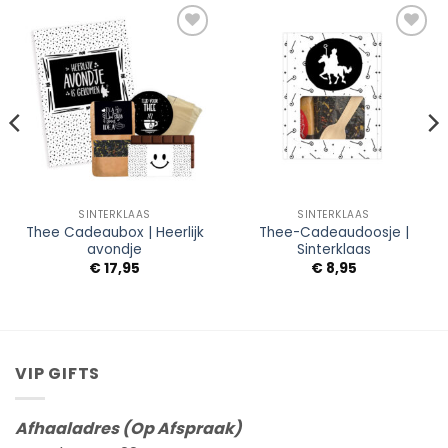
Add to
Add to
Wishlist
Wishlist
SINTERKLAAS
SINTERKLAAS
Thee Cadeaubox | Heerlijk
Thee-Cadeaudoosje |
avondje
Sinterklaas
€
17,95
€
8,95
VIP GIFTS
Afhaaladres (Op Afspraak)