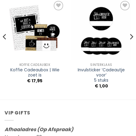
Add to
Add to
Wishlist
Wishlist
KOFFIE CADEAUBOX
SINTERKLAAS
Koffie Cadeaubox | Wie
Invulsticker ‘Cadeautje
zoet is
voor’
5 stuks
€
17,95
€
1,00
VIP GIFTS
Afhaaladres (Op Afspraak)