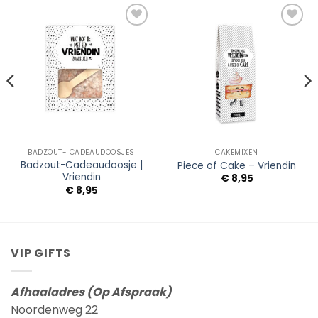
Add to
Add to
Wishlist
Wishlist
BADZOUT- CADEAUDOOSJES
CAKEMIXEN
Badzout-Cadeaudoosje |
Piece of Cake – Vriendin
Vriendin
€
8,95
€
8,95
VIP GIFTS
Afhaaladres (Op Afspraak)
Noordenweg 22