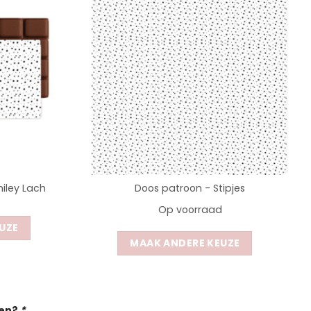
iley Lach
Doos patroon - Stipjes
Op voorraad
UZE
MAAK ANDERE KEUZE
gen?
*