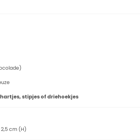
hocolade)
euze
hartjes, stipjes of driehoekjes
 2,5 cm (H)