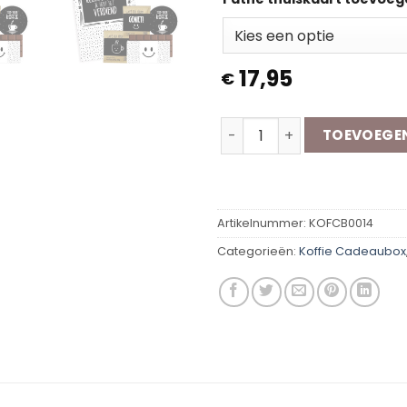
17,95
€
Koffie Cadeaubox | Relax e
TOEVOEGE
Artikelnummer:
KOFCB0014
Categorieën:
Koffie Cadeaubox