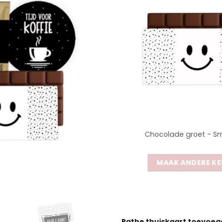
Chocolade groet - Sm
MAAK ANDERE KE
Pathe thuiskaart toevoe