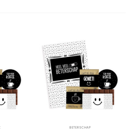
Add to
Add to
Wishlist
Wishlist
+
X
BETERSCHAP