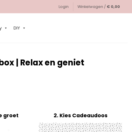
Login
Winkelwagen /
€
0,00
0
y
DIY
ox | Relax en geniet
e groet
2
Kies Cadeaudoos