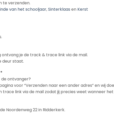
n te verzenden.
inde van het schooljaar
,
Sinterklaas
en
Kerst
.
 ontvang je de track & trace link via de mail.
 deur staat.
 *
ar de ontvanger?
n pagina voor “Verzenden naar een ander adres” en wij doe
en trace link via de mail zodat jij precies weet wanneer h
n de Noordenweg 22 in Ridderkerk.