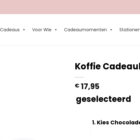
Cadeaus
Voor Wie
Cadeaumomenten
Stationer
Koffie Cadeaub
Add to
17,95
€
Wishlist
geselecteerd
1
Kies Chocolad