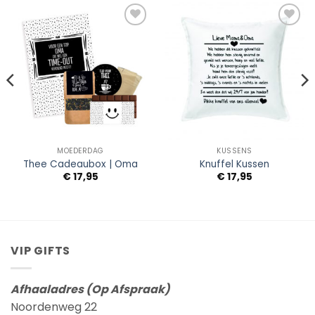
Add to
Add to
Wishlist
Wishlist
MOEDERDAG
KUSSENS
Thee Cadeaubox | Oma
Knuffel Kussen
sse:
€
17,95
€
17,95
VIP GIFTS
Afhaaladres (Op Afspraak)
Noordenweg 22