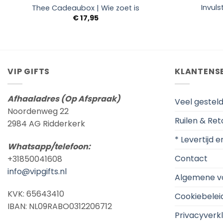
Invuls
Thee Cadeaubox | Wie zoet is
€
17,95
VIP GIFTS
KLANTENS
Afhaaladres (Op Afspraak)
Veel gestel
Noordenweg 22
Ruilen & Re
2984 AG Ridderkerk
* Levertijd 
Whatsapp/telefoon:
Contact
+31850041608
info@vipgifts.nl
Algemene v
KVK: 65643410
Cookiebelei
IBAN: NL09RABO0312206712
Privacyverkl