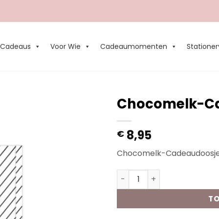
Cadeaus
Voor Wie
Cadeaumomenten
Stationer
Chocomelk-Cad
Add to
8,95
€
Wishlist
Chocomelk-Cadeaudoosje |
Chocomelk-Cadeaudoosje | 
TO