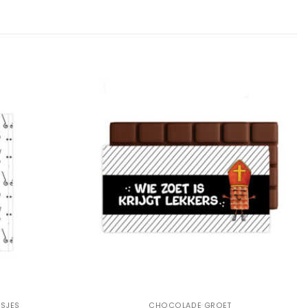
Add to
Add to
Wishlist
Wishlist
+
SJES
CHOCOLADE GROET