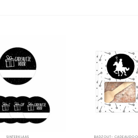
Add to
Wishlist
+
SINTERKLAAS
BADZOUT- CADEAUDOO