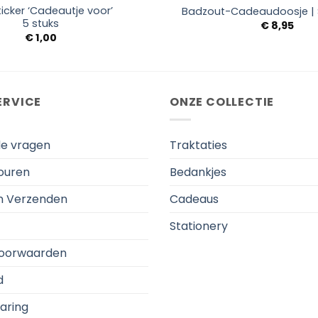
ticker ‘Cadeautje voor’
Badzout-Cadeaudoosje | S
5 stuks
€
8,95
€
1,00
ERVICE
ONZE COLLECTIE
de vragen
Traktaties
touren
Bedankjes
en Verzenden
Cadeaus
Stationery
oorwaarden
d
aring