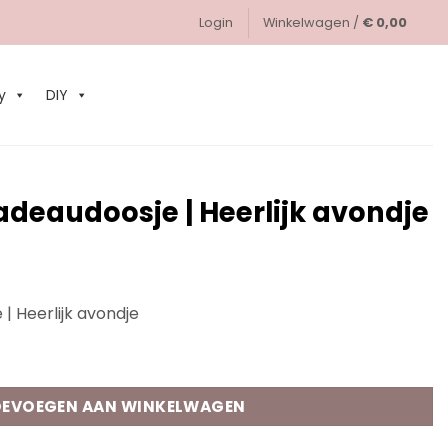
Login
Winkelwagen /
€
0,00
0
y
DIY
eaudoosje | Heerlijk avondje
 Heerlijk avondje
Heerlijk avondje aantal
EVOEGEN AAN WINKELWAGEN