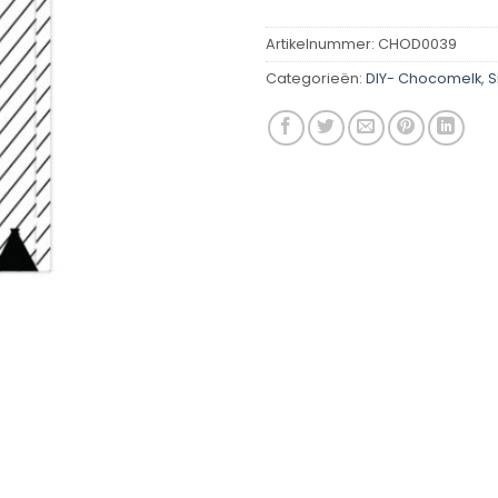
Artikelnummer:
CHOD0039
Categorieën:
DIY- Chocomelk
,
S