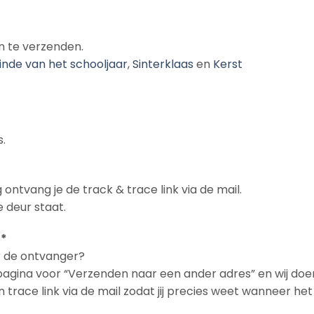
n te verzenden.
inde van het schooljaar
,
Sinterklaas
en
Kerst
.
 ontvang je de track & trace link via de mail.
 deur staat.
 *
ar de ontvanger?
npagina voor “Verzenden naar een ander adres” en wij doe
en trace link via de mail zodat jij precies weet wanneer h