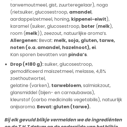
tarwemoutmeel, gist, zuurteregelaar), noga
(rietsuiker, glucosestroop,
amandel
,
aardappelzetmeel, honing,
kippenei-eiwit
),
karamel (suiker, glucosestroop,
boter
(
melk
),
room (
melk
)), zeezout, natuurlijke aroma’s.
Allergenen:
Bevat:
melk, soja, gluten, tarwe,
noten (o.a. amandel, hazelnoot), ei
.
Kan sporen bevatten van
pinda’s
.
Drop (±180 g):
suiker, glucosestroop,
gemodificeerd maïszetmeel, melasse, 4,8%
zoethoutwortel,
gelatine (varken),
tarwebloem
, salmiakzout,
glansmiddel (bijen- en carnaubawas),
kleurstof (carbo medicinalis vegetabilis), natuurlijk
anijsaroma.
Bevat: gluten (tarwe).
Bij elk gevuld blikje vermelden we de ingrediënten
en de T.H.T datum op de onderzijde van het blikje.