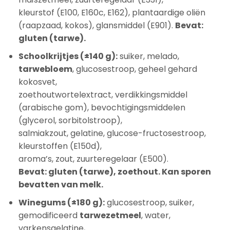
kleurstof (E100, E160c, E162), plantaardige oliën
(raapzaad, kokos), glansmiddel (E901).
Bevat:
gluten (tarwe).
Schoolkrijtjes (±140 g):
suiker, melado,
tarwebloem
, glucosestroop, geheel gehard
kokosvet,
zoethoutwortelextract, verdikkingsmiddel
(arabische gom), bevochtigingsmiddelen
(glycerol, sorbitolstroop),
salmiakzout, gelatine, glucose-fructosestroop,
kleurstoffen (E150d),
aroma’s, zout, zuurteregelaar (E500).
Bevat: gluten (tarwe), zoethout. Kan sporen
bevatten van melk.
Winegums (±180 g):
glucosestroop, suiker,
gemodificeerd
tarwezetmeel
, water,
varkensgelatine,