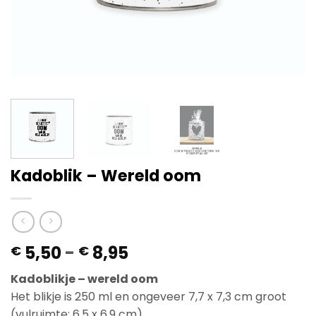
Kadoblik – Wereld oom
Prijsklasse:
5,50
-
8,95
€
€
€ 5,50
Kadoblikje – wereld oom
tot
Het blikje is 250 ml en ongeveer 7,7 x 7,3 cm groot
€ 8,95
(vulruimte: 6,5 x 6,9 cm).