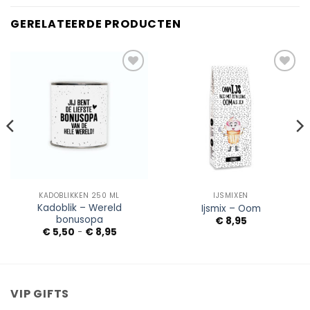
GERELATEERDE PRODUCTEN
Add to
Add to
Wishlist
Wishlist
KADOBLIKKEN 250 ML
IJSMIXEN
Kadoblik – Wereld
Ijsmix – Oom
bonusopa
€
8,95
Prijsklasse:
€
5,50
-
€
8,95
€ 5,50
tot
€ 8,95
VIP GIFTS