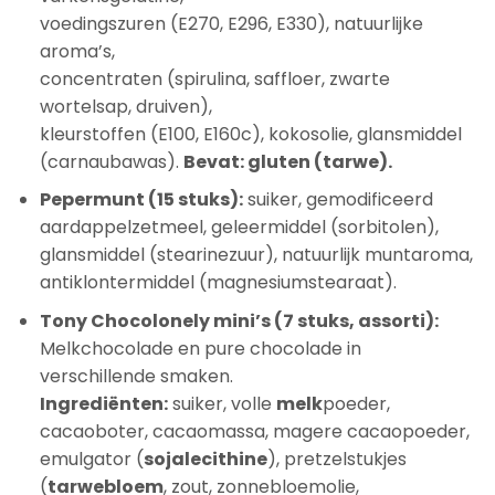
voedingszuren (E270, E296, E330), natuurlijke
aroma’s,
concentraten (spirulina, saffloer, zwarte
wortelsap, druiven),
kleurstoffen (E100, E160c), kokosolie, glansmiddel
(carnaubawas).
Bevat: gluten (tarwe).
Pepermunt (15 stuks):
suiker, gemodificeerd
aardappelzetmeel, geleermiddel (sorbitolen),
glansmiddel (stearinezuur), natuurlijk muntaroma,
antiklontermiddel (magnesiumstearaat).
Tony Chocolonely mini’s (7 stuks, assorti):
Melkchocolade en pure chocolade in
verschillende smaken.
Ingrediënten:
suiker, volle
melk
poeder,
cacaoboter, cacaomassa, magere cacaopoeder,
emulgator (
sojalecithine
), pretzelstukjes
(
tarwebloem
, zout, zonnebloemolie,