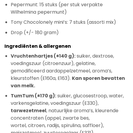
Pepermunt: 15 stuks (per stuk verpakte
Wilhelmina pepermunt)
Tony Chocolonely mini’s: 7 stuks (assorti mix)
Drop (+/- 180 gram)
Ingrediënten & allergenen
Vruchtenhartjes (±140 g):
suiker, dextrose,
voedingszuur (citroenzuur), gelatine,
gemodificeerd aardappelzetmeel, aroma’s,
kleurstoffen (E160a, E163).
Kan sporen bevatten
van melk.
TumTum (±170 g):
suiker, glucosestroop, water,
varkensgelatine, voedingszuur (E330),
tarwezetmeel
, natuurlijke aroma’s, kleurende
concentraten (appel, zwarte bes,
wortel, citroen, radijs, spirulina, saffloer),
maïszetmeel, zuurteregelaar (E331),