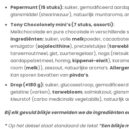
Pepermunt (15 stuks):
suiker, gemodificeerd aardap
glansmiddel (stearinezuur), natuurlijk muntaroma, 
Tony Chocolonely mini’s (7 stuks, assorti):
Melkchocolade en pure chocolade in verschillende 
Ingrediënten:
suiker, volle
melk
poeder, cacaobote
emulgator (
sojalecithine
), pretzelstukjes (
tarweb
tarwemoutmeel, gist, zuurteregelaar), noga (rietsui
aardappelzetmeel, honing,
kippenei-eiwit
), karame
room (
melk
)), zeezout, natuurlijke aroma’s.
Allerge
Kan sporen bevatten van
pinda’s
.
Drop (±180 g):
suiker, glucosestroop, gemodificeerd
gelatine (varken),
tarwebloem
, salmiakzout, glans
kleurstof (carbo medicinalis vegetabilis), natuurlijk 
Bij elk gevuld blikje vermelden we de ingrediënten en
*
Op het deksel staat standaard de tekst
“Een blikje