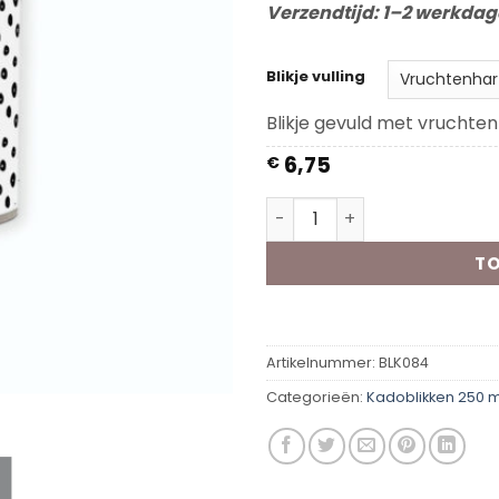
Verzendtijd: 1–2 werkda
Blikje vulling
Blikje gevuld met vruchten
6,75
€
Kadoblik - Topper Arts aan
TO
Artikelnummer:
BLK084
Categorieën:
Kadoblikken 250 m