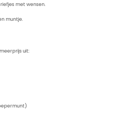
 briefjes met wensen.
.
en muntje.
meerprijs uit:
 pepermunt)