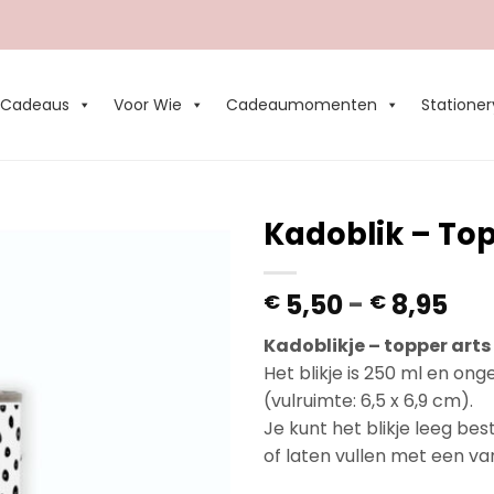
Cadeaus
Voor Wie
Cadeaumomenten
Stationer
Kadoblik – Top
Add to
Pri
5,50
-
8,95
€
€
Wishlist
€ 5
Kadoblikje – topper arts
tot
Het blikje is 250 ml en ong
€ 8
(vulruimte: 6,5 x 6,9 cm).
Je kunt het blikje leeg bes
of laten vullen met een va