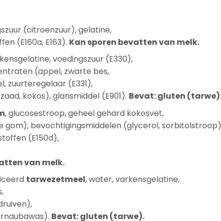
szuur (citroenzuur), gelatine,
fen (E160a, E163).
Kan sporen bevatten van melk.
rkensgelatine, voedingszuur (E330),
entraten (appel, zwarte bes,
el, zuurteregelaar (E331),
apzaad, kokos), glansmiddel (E901).
Bevat: gluten (tarwe)
m
, glucosestroop, geheel gehard kokosvet,
 gom), bevochtigingsmiddelen (glycerol, sorbitolstroop)
stoffen (E150d),
atten van melk.
ficeerd
tarwezetmeel
, water, varkensgelatine,
,
druiven),
(carnaubawas).
Bevat: gluten (tarwe).