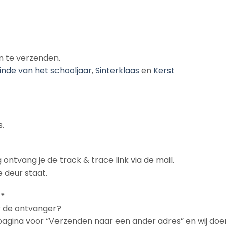
n te verzenden.
inde van het schooljaar
,
Sinterklaas
en
Kerst
.
 ontvang je de track & trace link via de mail.
 deur staat.
 *
ar de ontvanger?
npagina voor “Verzenden naar een ander adres” en wij doe