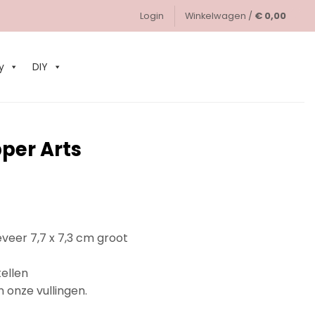
Login
Winkelwagen /
€
0,00
0
y
DIY
per Arts
jsklasse:
,50
eveer 7,7 x 7,3 cm groot
,95
tellen
n onze vullingen.