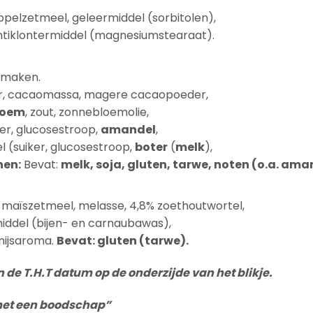
pelzetmeel, geleermiddel (sorbitolen),
antiklontermiddel (magnesiumstearaat).
smaken.
r, cacaomassa, magere cacaopoeder,
loem
, zout, zonnebloemolie,
ker, glucosestroop,
amandel
,
l (suiker, glucosestroop,
boter
(
melk
),
nen:
Bevat:
melk, soja, gluten, tarwe, noten (o.a. ama
 maïszetmeel, melasse, 4,8% zoethoutwortel,
middel (bijen- en carnaubawas),
anijsaroma.
Bevat: gluten (tarwe).
 de T.H.T datum op de onderzijde van het blikje.
 met een boodschap”