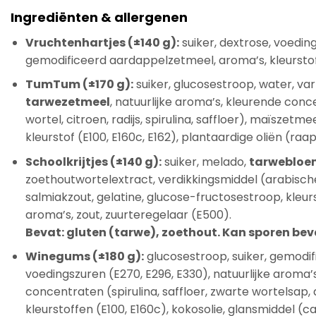
Ingrediënten & allergenen
Vruchtenhartjes (±140 g):
suiker, dextrose, voeding
gemodificeerd aardappelzetmeel, aroma’s, kleurstof
TumTum (±170 g):
suiker, glucosestroop, water, va
tarwezetmeel
, natuurlijke aroma’s, kleurende conc
wortel, citroen, radijs, spirulina, saffloer), maïszetme
kleurstof (E100, E160c, E162), plantaardige oliën (ra
Schoolkrijtjes (±140 g):
suiker, melado,
tarwebloe
zoethoutwortelextract, verdikkingsmiddel (arabische
salmiakzout, gelatine, glucose-fructosestroop, kleur
aroma’s, zout, zuurteregelaar (E500).
Bevat: gluten (tarwe), zoethout. Kan sporen bev
Winegums (±180 g):
glucosestroop, suiker, gemodi
voedingszuren (E270, E296, E330), natuurlijke aroma’s
concentraten (spirulina, saffloer, zwarte wortelsap, 
kleurstoffen (E100, E160c), kokosolie, glansmiddel 