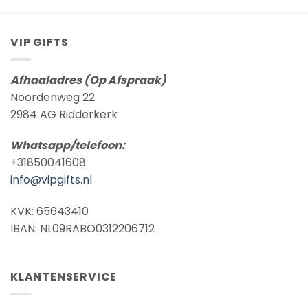
€ 8,95
VIP GIFTS
Afhaaladres (Op Afspraak)
Noordenweg 22
2984 AG Ridderkerk
Whatsapp/telefoon:
+31850041608
info@vipgifts.nl
KVK: 65643410
IBAN: NL09RABO0312206712
KLANTENSERVICE