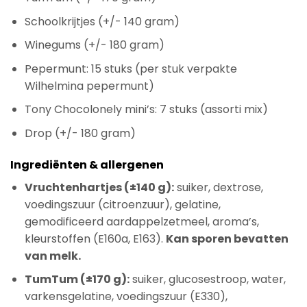
Schoolkrijtjes (+/- 140 gram)
Winegums (+/- 180 gram)
Pepermunt: 15 stuks (per stuk verpakte
Wilhelmina pepermunt)
Tony Chocolonely mini’s: 7 stuks (assorti mix)
Drop (+/- 180 gram)
Ingrediënten & allergenen
Vruchtenhartjes (±140 g):
suiker, dextrose,
voedingszuur (citroenzuur), gelatine,
gemodificeerd aardappelzetmeel, aroma’s,
kleurstoffen (E160a, E163).
Kan sporen bevatten
van melk.
TumTum (±170 g):
suiker, glucosestroop, water,
varkensgelatine, voedingszuur (E330),