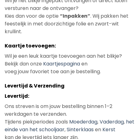
Wil je het blikje ingepakt ontvangen of direct laten
versturen naar de ontvanger?
Kies dan voor de optie
“Inpakken”
. Wij pakken het
feestelijk in met doorzichtige folie en zwart-wit
krullint.
Kaartje toevoegen:
Wil je een leuk kaartje toevoegen aan het blikje?
Bekijk dan onze
Kaartjespagina
en
voeg jouw favoriet toe aan je bestelling.
Levertijd & Verzending
Levertijd:
Ons streven is om jouw bestelling binnen 1–2
werkdagen te verzenden.
Tijdens piekperiodes zoals
Moederdag
,
Vaderdag
,
het
einde van het schooljaar
,
Sinterklaas
en
Kerst
kan de levertijd iets langer zijn.