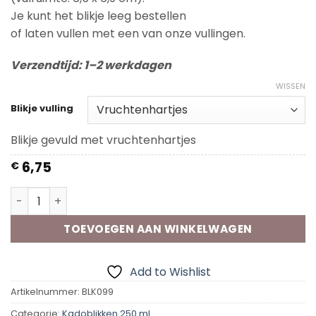
Je kunt het blikje leeg bestellen
of laten vullen met een van onze vullingen.
Verzendtijd: 1–2 werkdagen
WISSEN
Blikje vulling
Blikje gevuld met vruchtenhartjes
6,75
€
Kadoblik -Toevallig buurvrouw aantal
TOEVOEGEN AAN WINKELWAGEN
Add to Wishlist
Artikelnummer:
BLK099
Categorie:
Kadoblikken 250 ml