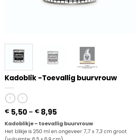
Kadoblik -Toevallig buurvrouw
Prijsklasse:
5,50
-
8,95
€
€
€ 5,50
Kadoblikje – toevallig buurvrouw
tot
Het blikje is 250 ml en ongeveer 7,7 x 7,3 cm groot
€ 8,95
(vulruimte: 6,5 x 6,9 cm).