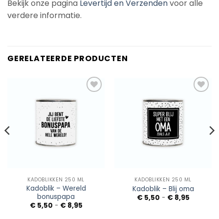
Bekijk onze pagina
Levertijd en Verzenden
voor alle
verdere informatie.
GERELATEERDE PRODUCTEN
Add to
Add to
Wishlist
Wishlist
KADOBLIKKEN 250 ML
KADOBLIKKEN 250 ML
Kadoblik – Wereld
Kadoblik – Blij oma
bonuspapa
Prijsklass
€
5,50
-
€
8,95
€ 5,50
sse:
Prijsklasse:
€
5,50
-
€
8,95
tot
€ 5,50
€ 8,95
tot