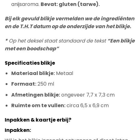
anijsaroma.
Bevat: gluten (tarwe).
Bij elk gevuld blikje vermelden we de ingrediënten
en de T.H.T datum op de onderzijde van het blikje.
*
Op het deksel staat standaard de tekst
“Een blikje
met een boodschap”
Specificaties blikje
Materiaal blikje:
Metaal
Formaat:
250 ml
Afmetingen blikje:
ongeveer 7,7 x 7,3 cm
Ruimte om te vullen:
circa 6,5 x 6,9 cm
Inpakken & kaartje erbij?
Inpakken: