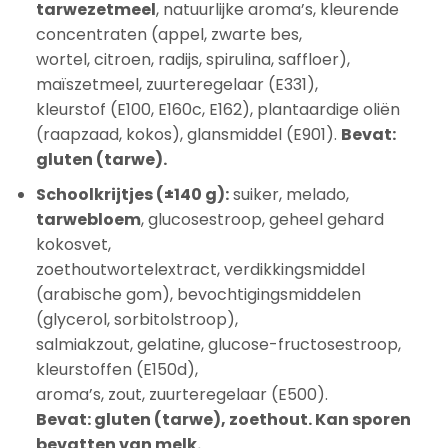
tarwezetmeel
, natuurlijke aroma’s, kleurende
concentraten (appel, zwarte bes,
wortel, citroen, radijs, spirulina, saffloer),
maïszetmeel, zuurteregelaar (E331),
kleurstof (E100, E160c, E162), plantaardige oliën
(raapzaad, kokos), glansmiddel (E901).
Bevat:
gluten (tarwe).
Schoolkrijtjes (±140 g):
suiker, melado,
tarwebloem
, glucosestroop, geheel gehard
kokosvet,
zoethoutwortelextract, verdikkingsmiddel
(arabische gom), bevochtigingsmiddelen
(glycerol, sorbitolstroop),
salmiakzout, gelatine, glucose-fructosestroop,
kleurstoffen (E150d),
aroma’s, zout, zuurteregelaar (E500).
Bevat: gluten (tarwe), zoethout. Kan sporen
bevatten van melk.