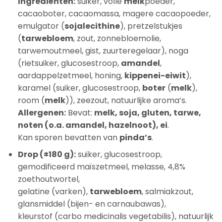
Ingrediënten:
suiker, volle
melk
poeder,
cacaoboter, cacaomassa, magere cacaopoeder,
emulgator (
sojalecithine
), pretzelstukjes
(
tarwebloem
, zout, zonnebloemolie,
tarwemoutmeel, gist, zuurteregelaar), noga
(rietsuiker, glucosestroop,
amandel
,
aardappelzetmeel, honing,
kippenei-eiwit
),
karamel (suiker, glucosestroop,
boter
(
melk
),
room (
melk
)), zeezout, natuurlijke aroma’s.
Allergenen:
Bevat:
melk, soja, gluten, tarwe,
noten (o.a. amandel, hazelnoot), ei
.
Kan sporen bevatten van
pinda’s
.
Drop (±180 g):
suiker, glucosestroop,
gemodificeerd maïszetmeel, melasse, 4,8%
zoethoutwortel,
gelatine (varken),
tarwebloem
, salmiakzout,
glansmiddel (bijen- en carnaubawas),
kleurstof (carbo medicinalis vegetabilis), natuurlijk