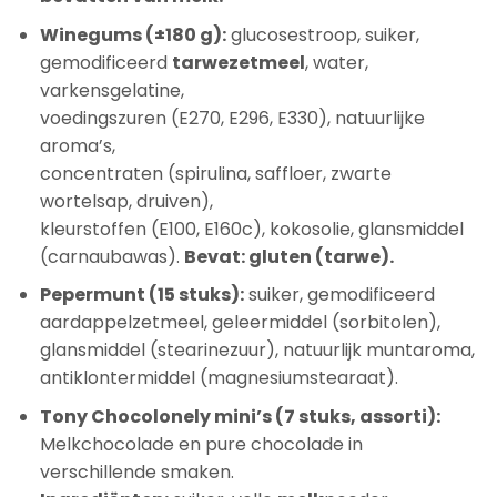
Winegums (±180 g):
glucosestroop, suiker,
gemodificeerd
tarwezetmeel
, water,
varkensgelatine,
voedingszuren (E270, E296, E330), natuurlijke
aroma’s,
concentraten (spirulina, saffloer, zwarte
wortelsap, druiven),
kleurstoffen (E100, E160c), kokosolie, glansmiddel
(carnaubawas).
Bevat: gluten (tarwe).
Pepermunt (15 stuks):
suiker, gemodificeerd
aardappelzetmeel, geleermiddel (sorbitolen),
glansmiddel (stearinezuur), natuurlijk muntaroma,
antiklontermiddel (magnesiumstearaat).
Tony Chocolonely mini’s (7 stuks, assorti):
Melkchocolade en pure chocolade in
verschillende smaken.