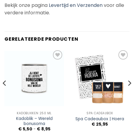
Bekijk onze pagina
Levertijd en Verzenden
voor alle
verdere informatie.
GERELATEERDE PRODUCTEN
Add to
Add to
Wishlist
Wishlist
KADOBLIKKEN 250 ML
SPA CADEAUBOX
Kadoblik – Wereld
Spa Cadeaubox | Hoera
bonusoma
€
25,95
Prijsklasse:
€
5,50
-
€
8,95
€ 5,50