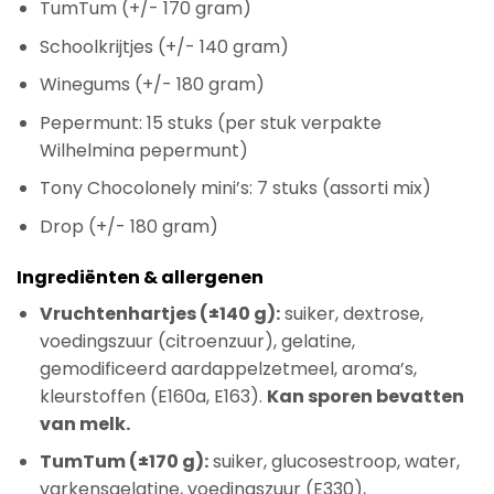
TumTum (+/- 170 gram)
Schoolkrijtjes (+/- 140 gram)
Winegums (+/- 180 gram)
Pepermunt: 15 stuks (per stuk verpakte
Wilhelmina pepermunt)
Tony Chocolonely mini’s: 7 stuks (assorti mix)
Drop (+/- 180 gram)
Ingrediënten & allergenen
Vruchtenhartjes (±140 g):
suiker, dextrose,
voedingszuur (citroenzuur), gelatine,
gemodificeerd aardappelzetmeel, aroma’s,
kleurstoffen (E160a, E163).
Kan sporen bevatten
van melk.
TumTum (±170 g):
suiker, glucosestroop, water,
varkensgelatine, voedingszuur (E330),