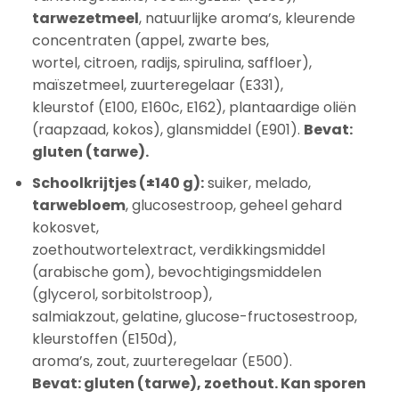
tarwezetmeel
, natuurlijke aroma’s, kleurende
concentraten (appel, zwarte bes,
wortel, citroen, radijs, spirulina, saffloer),
maïszetmeel, zuurteregelaar (E331),
kleurstof (E100, E160c, E162), plantaardige oliën
(raapzaad, kokos), glansmiddel (E901).
Bevat:
gluten (tarwe).
Schoolkrijtjes (±140 g):
suiker, melado,
tarwebloem
, glucosestroop, geheel gehard
kokosvet,
zoethoutwortelextract, verdikkingsmiddel
(arabische gom), bevochtigingsmiddelen
(glycerol, sorbitolstroop),
salmiakzout, gelatine, glucose-fructosestroop,
kleurstoffen (E150d),
aroma’s, zout, zuurteregelaar (E500).
Bevat: gluten (tarwe), zoethout. Kan sporen