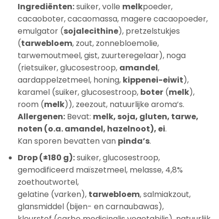
Ingrediënten:
suiker, volle
melk
poeder,
cacaoboter, cacaomassa, magere cacaopoeder,
emulgator (
sojalecithine
), pretzelstukjes
(
tarwebloem
, zout, zonnebloemolie,
tarwemoutmeel, gist, zuurteregelaar), noga
(rietsuiker, glucosestroop,
amandel
,
aardappelzetmeel, honing,
kippenei-eiwit
),
karamel (suiker, glucosestroop,
boter
(
melk
),
room (
melk
)), zeezout, natuurlijke aroma’s.
Allergenen:
Bevat:
melk, soja, gluten, tarwe,
noten (o.a. amandel, hazelnoot), ei
.
Kan sporen bevatten van
pinda’s
.
Drop (±180 g):
suiker, glucosestroop,
gemodificeerd maïszetmeel, melasse, 4,8%
zoethoutwortel,
gelatine (varken),
tarwebloem
, salmiakzout,
glansmiddel (bijen- en carnaubawas),
kleurstof (carbo medicinalis vegetabilis), natuurlijk