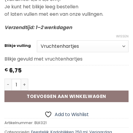
Je kunt het blikje leeg bestellen
of laten vullen met een van onze vullingen.
Verzendtijd: 1–2 werkdagen
WISSEN
Blikje vulling
Blikje gevuld met vruchtenhartjes
6,75
€
Kadoblik - Smiley Feest aantal
TOEVOEGEN AAN WINKELWAGEN
Add to Wishlist
Artikelnummer:
BLK021
Categorieën:
Feestelijk
,
Kadoblikken 250 ml
,
Verjaardag