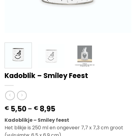
Kadoblik – Smiley Feest
Prijsklasse:
5,50
-
8,95
€
€
€ 5,50
Kadoblikje – Smiley feest
tot
Het blikje is 250 ml en ongeveer 7,7 x 7,3 cm groot
€ 8,95
(vulruimte: 6,5 x 6,9 cm).