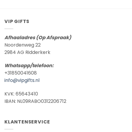
tot
€ 8,95
VIP GIFTS
Afhaaladres (Op Afspraak)
Noordenweg 22
2984 AG Ridderkerk
Whatsapp/telefoon:
+31850041608
info@vipgifts.nl
KVK: 65643410
IBAN: NL09RABO0312206712
KLANTENSERVICE