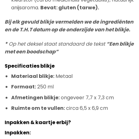
anijsaroma.
Bevat: gluten (tarwe).
Bij elk gevuld blikje vermelden we de ingrediënten
en de T.H.T datum op de onderzijde van het blikje.
*
Op het deksel staat standaard de tekst
“Een blikje
met een boodschap”
Specificaties blikje
Materiaal blikje:
Metaal
Formaat:
250 ml
Afmetingen blikje:
ongeveer 7,7 x 7,3 cm
Ruimte om te vullen:
circa 6,5 x 6,9 cm
Inpakken & kaartje erbij?
Inpakken: