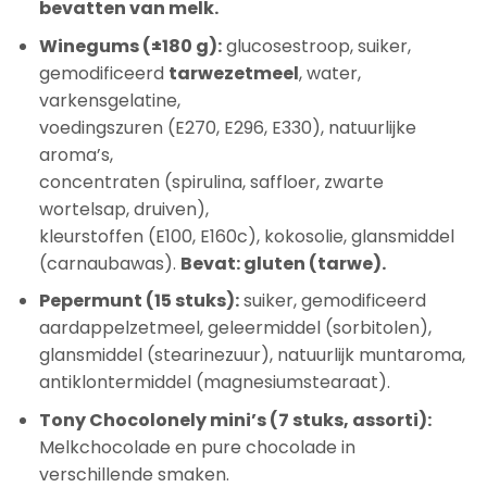
bevatten van melk.
Winegums (±180 g):
glucosestroop, suiker,
gemodificeerd
tarwezetmeel
, water,
varkensgelatine,
voedingszuren (E270, E296, E330), natuurlijke
aroma’s,
concentraten (spirulina, saffloer, zwarte
wortelsap, druiven),
kleurstoffen (E100, E160c), kokosolie, glansmiddel
(carnaubawas).
Bevat: gluten (tarwe).
Pepermunt (15 stuks):
suiker, gemodificeerd
aardappelzetmeel, geleermiddel (sorbitolen),
glansmiddel (stearinezuur), natuurlijk muntaroma,
antiklontermiddel (magnesiumstearaat).
Tony Chocolonely mini’s (7 stuks, assorti):
Melkchocolade en pure chocolade in
verschillende smaken.