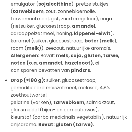
emulgator (
sojalecithine
), pretzelstukjes
(
tarwebloem
, zout, zonnebloemolie,
tarwemoutmeel, gist, zuurteregelaar), noga
(rietsuiker, glucosestroop,
amandel
,
aardappelzetmeel, honing,
kippenei-eiwit
),
karamel (suiker, glucosestroop,
boter
(
melk
),
room (
melk
)), zeezout, natuurlijke aroma’s.
Allergenen:
Bevat:
melk, soja, gluten, tarwe,
noten (o.a. amandel, hazelnoot), ei
.
Kan sporen bevatten van
pinda’s
.
Drop (±180 g):
suiker, glucosestroop,
gemodificeerd maïszetmeel, melasse, 4,8%
zoethoutwortel,
gelatine (varken),
tarwebloem
, salmiakzout,
glansmiddel (bijen- en carnaubawas),
kleurstof (carbo medicinalis vegetabilis), natuurlijk
anijsaroma.
Bevat: gluten (tarwe).