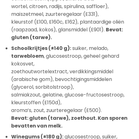
wortel, citroen, radijs, spirulina, saffloer),
maïszetmeel, zuurteregelaar (E331),
kleurstof (E100, E160c, E162), plantaardige oliën
(raapzaad, kokos), glansmiddel (E901).
Bevat:
gluten (tarwe).
Schoolkrijtjes (±140 g):
suiker, melado,
tarwebloem
, glucosestroop, geheel gehard
kokosvet,
zoethoutwortelextract, verdikkingsmiddel
(arabische gom), bevochtigingsmiddelen
(glycerol, sorbitolstroop),
salmiakzout, gelatine, glucose-fructosestroop,
kleurstoffen (E150d),
aroma’s, zout, zuurteregelaar (E500).
Bevat: gluten (tarwe), zoethout. Kan sporen
bevatten van melk.
Winegums (±180 g):
glucosestroop, suiker,