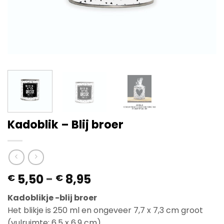
Kadoblik – Blij broer
Prijsklasse:
5,50
-
8,95
€
€
€ 5,50
Kadoblikje -blij broer
tot
Het blikje is 250 ml en ongeveer 7,7 x 7,3 cm groot
€ 8,95
(vulruimte: 6,5 x 6,9 cm).