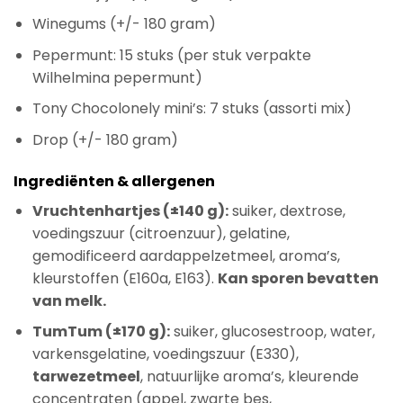
Winegums (+/- 180 gram)
Pepermunt: 15 stuks (per stuk verpakte
Wilhelmina pepermunt)
Tony Chocolonely mini’s: 7 stuks (assorti mix)
Drop (+/- 180 gram)
Ingrediënten & allergenen
Vruchtenhartjes (±140 g):
suiker, dextrose,
voedingszuur (citroenzuur), gelatine,
gemodificeerd aardappelzetmeel, aroma’s,
kleurstoffen (E160a, E163).
Kan sporen bevatten
van melk.
TumTum (±170 g):
suiker, glucosestroop, water,
varkensgelatine, voedingszuur (E330),
tarwezetmeel
, natuurlijke aroma’s, kleurende
concentraten (appel, zwarte bes,