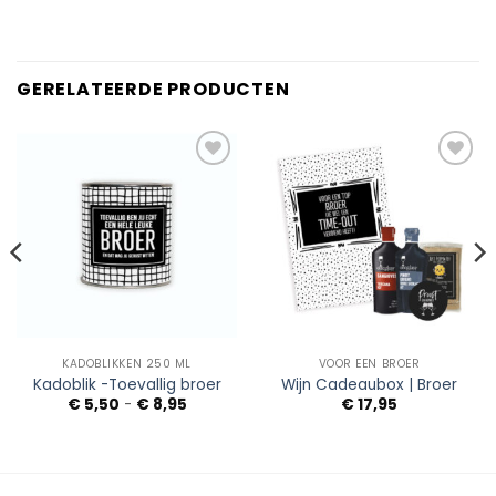
GERELATEERDE PRODUCTEN
Add to
Add to
Wishlist
Wishlist
KADOBLIKKEN 250 ML
VOOR EEN BROER
Kadoblik -Toevallig broer
Wijn Cadeaubox | Broer
Prijsklasse:
€
5,50
-
€
8,95
€
17,95
€ 5,50
tot
€ 8,95