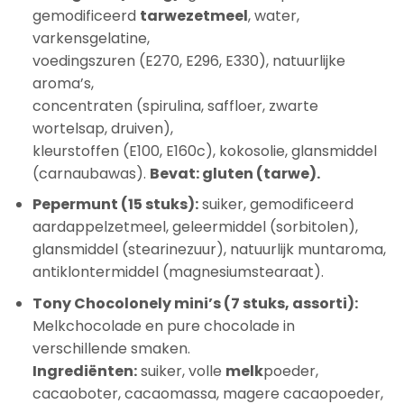
gemodificeerd
tarwezetmeel
, water,
varkensgelatine,
voedingszuren (E270, E296, E330), natuurlijke
aroma’s,
concentraten (spirulina, saffloer, zwarte
wortelsap, druiven),
kleurstoffen (E100, E160c), kokosolie, glansmiddel
(carnaubawas).
Bevat: gluten (tarwe).
Pepermunt (15 stuks):
suiker, gemodificeerd
aardappelzetmeel, geleermiddel (sorbitolen),
glansmiddel (stearinezuur), natuurlijk muntaroma,
antiklontermiddel (magnesiumstearaat).
Tony Chocolonely mini’s (7 stuks, assorti):
Melkchocolade en pure chocolade in
verschillende smaken.
Ingrediënten:
suiker, volle
melk
poeder,
cacaoboter, cacaomassa, magere cacaopoeder,