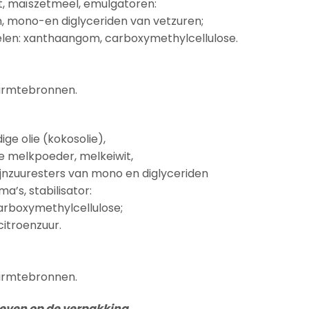
, maïszetmeel, emulgatoren:
n, mono-en diglyceriden van vetzuren;
ddelen: xanthaangom, carboxymethylcellulose.
warmtebronnen.
ge olie (kokosolie),
 melkpoeder, melkeiwit,
jnzuuresters van mono en diglyceriden
’s, stabilisator:
arboxymethylcellulose;
citroenzuur.
warmtebronnen.
geven op de verpakking.