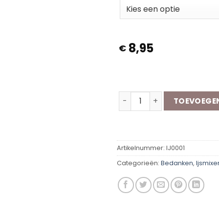
8,95
€
Op voorraad
Ijsmix- Bedankt aantal
TOEVOEGE
Artikelnummer:
IJ0001
Categorieën:
Bedanken
,
Ijsmixe