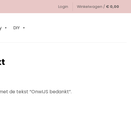
Login
Winkelwagen /
€
0,00
0
y
DIY
kt
x met de tekst “OnwIJS bedankt”.