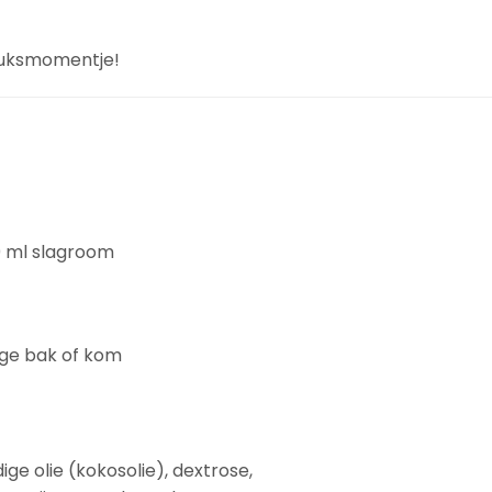
eluksmomentje!
0 ml slagroom
ige bak of kom
ge olie (kokosolie), dextrose,