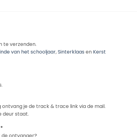
n te verzenden.
inde van het schooljaar
,
Sinterklaas
en
Kerst
.
 ontvang je de track & trace link via de mail.
 deur staat.
 *
ar de ontvanger?