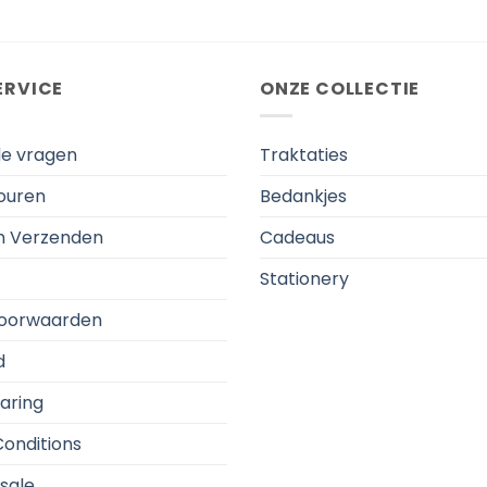
ERVICE
ONZE COLLECTIE
de vragen
Traktaties
touren
Bedankjes
en Verzenden
Cadeaus
Stationery
oorwaarden
d
aring
onditions
sale