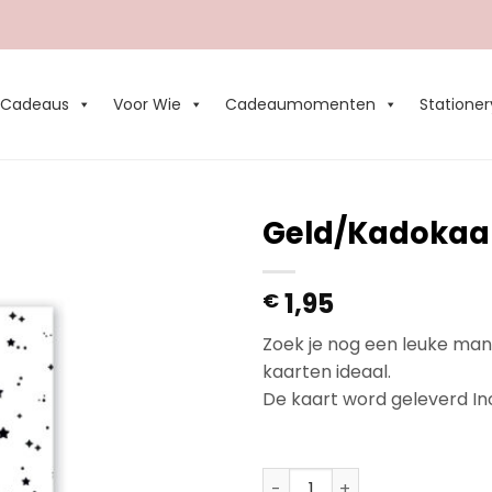
Cadeaus
Voor Wie
Cadeaumomenten
Stationer
Geld/Kadokaar
Add to
1,95
€
Wishlist
Zoek je nog een leuke man
kaarten ideaal.
De kaart word geleverd In
Op voorraad
Geld/Kadokaart. " HoHoHo 