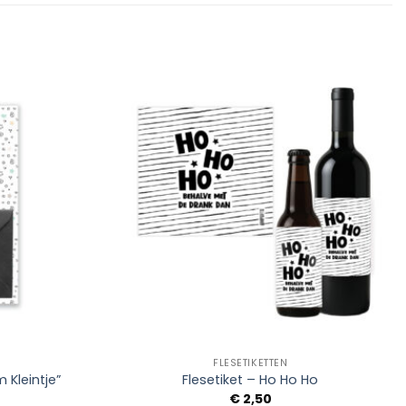
Add to
Add to
Wishlist
Wishlist
+
FLESETIKETTEN
 Kleintje”
Flesetiket – Ho Ho Ho
€
2,50