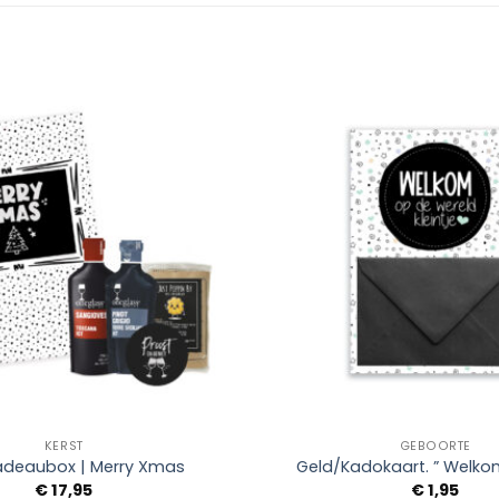
Add to
Wishlist
+
KERST
GEBOORTE
adeaubox | Merry Xmas
Geld/Kadokaart. ” Welkom
€
17,95
€
1,95