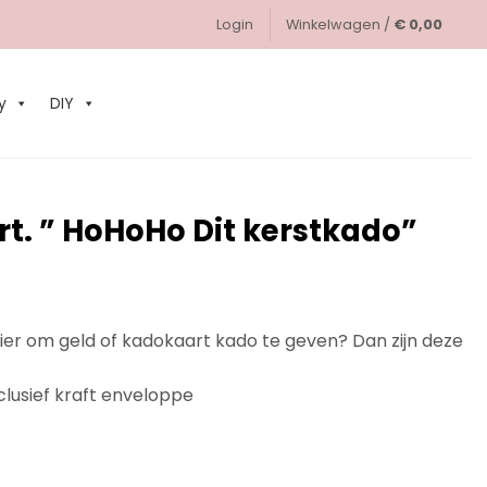
Login
Winkelwagen /
€
0,00
0
y
DIY
t. ” HoHoHo Dit kerstkado”
ier om geld of kadokaart kado te geven? Dan zijn deze
clusief kraft enveloppe
Dit kerstkado" aantal