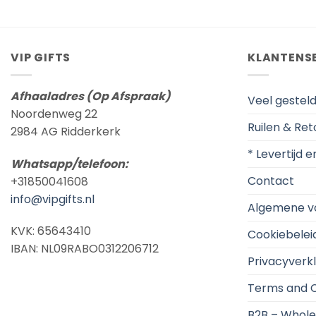
VIP GIFTS
KLANTENS
Afhaaladres (Op Afspraak)
Veel gestel
Noordenweg 22
Ruilen & Re
2984 AG Ridderkerk
* Levertijd 
Whatsapp/telefoon:
Contact
+31850041608
info@vipgifts.nl
Algemene v
KVK: 65643410
Cookiebelei
IBAN: NL09RABO0312206712
Privacyverkl
Terms and C
B2B – Whole