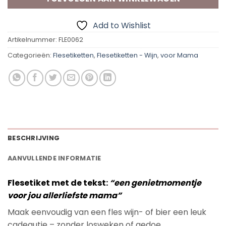
Add to Wishlist
Artikelnummer:
FLE0062
Categorieën:
Flesetiketten
,
Flesetiketten - Wijn
,
voor Mama
BESCHRIJVING
AANVULLENDE INFORMATIE
Flesetiket met de tekst:
“een genietmomentje
voor jou allerliefste mama”
Maak eenvoudig van een fles wijn- of bier een leuk
cadeautje – zonder losweken of gedoe.