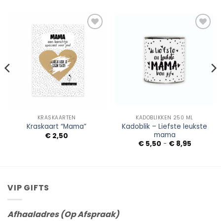
Add to
Add to
Wishlist
Wishlist
KRASKAARTEN
KADOBLIKKEN 250 ML
Kadoblik – Liefste leukste
Kraskaart “Mama”
mama
€
2,50
Prijsklass
€
5,50
-
€
8,95
€ 5,50
tot
€ 8,95
VIP GIFTS
Afhaaladres (Op Afspraak)