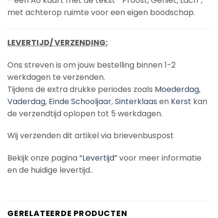
– een A6 kaart met de tekst ” Proost, Geniet, Lach”,
met achterop ruimte voor een eigen boodschap.
LEVERTIJD/ VERZENDING:
Ons streven is om jouw bestelling binnen 1-2
werkdagen te verzenden.
Tijdens de extra drukke periodes zoals
Moederdag
,
Vaderdag
,
Einde Schooljaar
,
Sinterklaas
en
Kerst
kan
de verzendtijd oplopen tot 5 werkdagen.
Wij verzenden dit artikel via brievenbuspost
Bekijk onze pagina
“Levertijd”
voor meer informatie
en de huidige levertijd..
GERELATEERDE PRODUCTEN