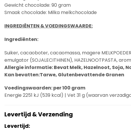
Gewicht chocolade: 90 gram
Smaak chocolade: Milka melkchocolade
INGREDIËNTEN & VOEDINGSWAARDE:
Ingrediënten:
Suiker, cacaoboter, cacaomassa, magere
MELKPOEDE
emulgator (
SOJALECITHINEN
),
HAZELNOOTPASTA
, aro
Allergie informatie:
Bevat Melk, Hazelnoot, Soja, N
Kan bevatten:Tarwe, Glutenbevattende Granen
Voedingswaarden: per 100 gram
Energie 2251 kJ (539 kcal) | Vet 31 g (waarvan verzadigd 
Levertijd & Verzending
Levertijd: