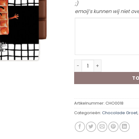
;)
emoij’s kunnen wij niet o
Chocolade groet Goud waa
TO
Artikelnummer:
CHO0018
Categorieën:
Chocolade Groet