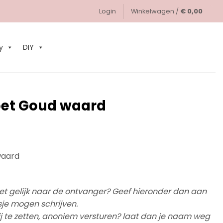
Login
Winkelwagen /
€
0,00
0
y
DIY
oet Goud waard
waard
et gelijk naar de ontvanger? Geef hieronder dan aan
sje mogen schrijven.
ij te zetten, anoniem versturen? laat dan je naam weg