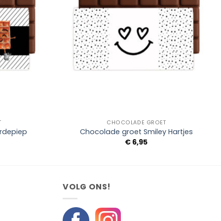
+
T
CHOCOLADE GROET
rdepiep
Chocolade groet Smiley Hartjes
€
6,95
VOLG ONS!