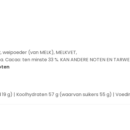
R
, weipoeder (van
MELK
),
MELK
VET,
ma. Cacao: ten minste 33 %. KAN ANDERE NOTEN EN TARW
oten
19 g) | Koolhydraten 57 g (waarvan suikers 55 g) | Voedings