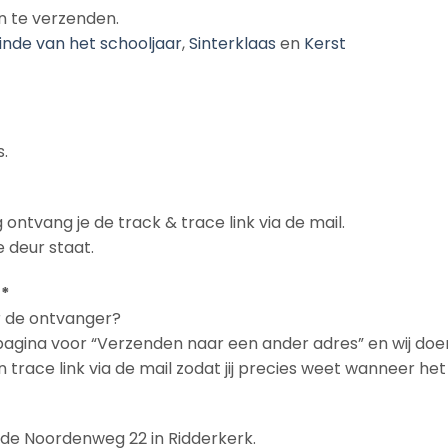
n te verzenden.
inde van het schooljaar
,
Sinterklaas
en
Kerst
.
 ontvang je de track & trace link via de mail.
 deur staat.
 *
ar de ontvanger?
npagina voor “Verzenden naar een ander adres” en wij doe
en trace link via de mail zodat jij precies weet wanneer h
n de Noordenweg 22 in Ridderkerk.