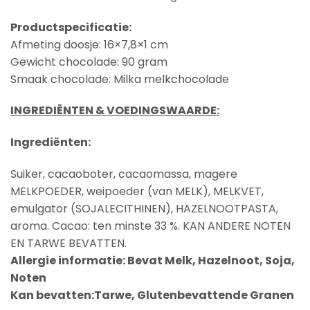
Productspecificatie:
Afmeting doosje: 16×7,8×1 cm
Gewicht chocolade: 90 gram
Smaak chocolade: Milka melkchocolade
INGREDIËNTEN & VOEDINGSWAARDE:
Ingrediënten:
Suiker, cacaoboter, cacaomassa, magere
MELKPOEDER
, weipoeder (van
MELK
),
MELK
VET,
emulgator (
SOJALECITHINEN
),
HAZELNOOTPASTA
,
aroma. Cacao: ten minste 33 %. KAN ANDERE NOTEN
EN TARWE BEVATTEN.
Allergie informatie:
Bevat Melk, Hazelnoot, Soja,
Noten
Kan bevatten:Tarwe, Glutenbevattende Granen