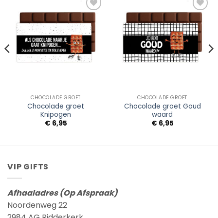
Add to
Add to
Wishlist
Wishlist
CHOCOLADE GROET
CHOCOLADE GROET
Chocolade groet
Chocolade groet Goud
Knipogen
waard
€
6,95
€
6,95
VIP GIFTS
Afhaaladres (Op Afspraak)
Noordenweg 22
2984 AG Ridderkerk