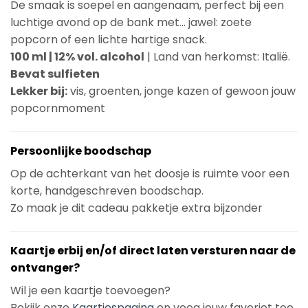
De smaak is soepel en aangenaam, perfect bij een
luchtige avond op de bank met… jawel: zoete
popcorn of een lichte hartige snack.
100 ml | 12% vol. alcohol
| Land van herkomst: Italië.
Bevat sulfieten
Lekker bij:
vis, groenten, jonge kazen of gewoon jouw
popcornmoment
Persoonlijke boodschap
Op de achterkant van het doosje is ruimte voor een
korte, handgeschreven boodschap.
Zo maak je dit cadeau pakketje extra bijzonder
Kaartje erbij en/of direct laten versturen naar de
ontvanger?
Wil je een kaartje toevoegen?
Bekijk onze
Kaartjespagina
en voeg jouw favoriet toe