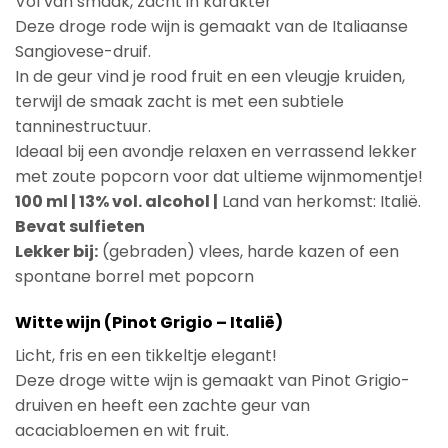
Vol van smaak, zacht in karakter
Deze droge rode wijn is gemaakt van de Italiaanse
Sangiovese-druif.
In de geur vind je rood fruit en een vleugje kruiden,
terwijl de smaak zacht is met een subtiele
tanninestructuur.
Ideaal bij een avondje relaxen en verrassend lekker
met zoute popcorn voor dat ultieme wijnmomentje!
100 ml | 13% vol. alcohol |
Land van herkomst: Italië.
Bevat sulfieten
Lekker bij:
(gebraden) vlees, harde kazen of een
spontane borrel met popcorn
Witte wijn (Pinot Grigio – Italië)
Licht, fris en een tikkeltje elegant!
Deze droge witte wijn is gemaakt van Pinot Grigio-
druiven en heeft een zachte geur van
acaciabloemen en wit fruit.