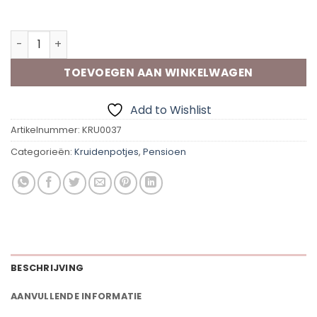
Op voorraad
Vip Flavours Gedroogde Tijm Relaxen & Genieten aantal
TOEVOEGEN AAN WINKELWAGEN
Add to Wishlist
Artikelnummer:
KRU0037
Categorieën:
Kruidenpotjes
,
Pensioen
BESCHRIJVING
AANVULLENDE INFORMATIE