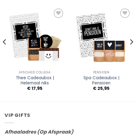
Add to
Add to
Wishlist
Wishlist
AFSCHEID COLLEGA
PENSIOEN
Thee Cadeaubox |
Spa Cadeaubox |
Helemaal niks
Pensioen
sse:
€
17,95
€
25,95
VIP GIFTS
Afhaaladres (Op Afspraak)