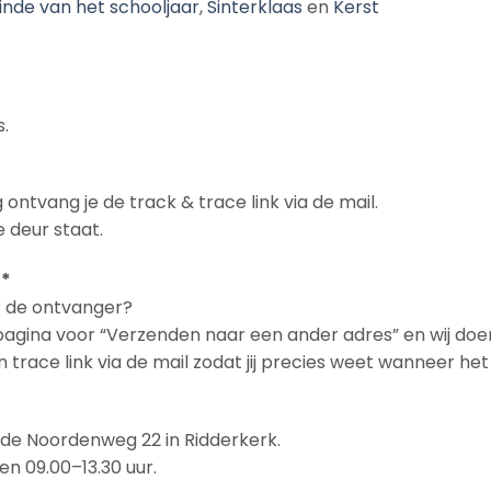
inde van het schooljaar
,
Sinterklaas
en
Kerst
.
 ontvang je de track & trace link via de mail.
 deur staat.
 *
ar de ontvanger?
npagina voor “Verzenden naar een ander adres” en wij doe
en trace link via de mail zodat jij precies weet wanneer h
n de Noordenweg 22 in Ridderkerk.
en 09.00–13.30 uur.