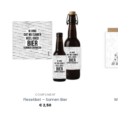
Add to
Wishlist
+
+
COMPLIMENT
Flesetiket – Samen Bier
W
€
2,50