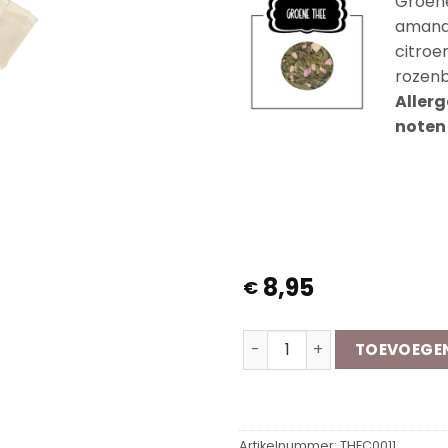
Groene
amande
citroe
rozenb
Aller
noten
Op voo
8,95
€
Thee-Cadeaudoosje | Topp
TOEVOEGE
Artikelnummer:
THEC0011