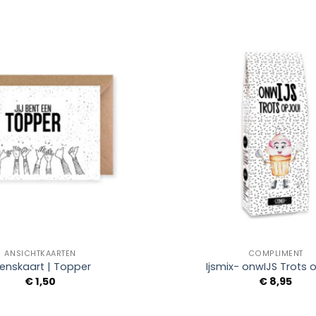
Add to
Wishlist
+
ANSICHTKAARTEN
COMPLIMENT
enskaart | Topper
Ijsmix- onwIJS Trots 
€
1,50
€
8,95