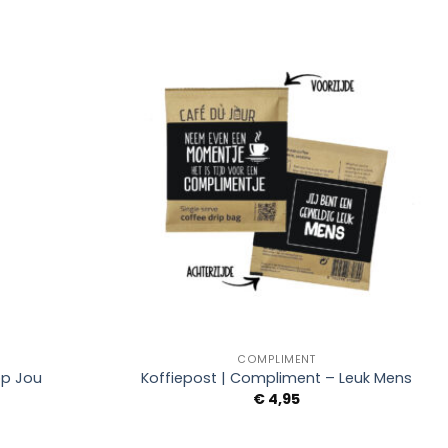
Add to
Add to
Wishlist
Wishlist
+
COMPLIMENT
op Jou
Koffiepost | Compliment – Leuk Mens
€
4,95