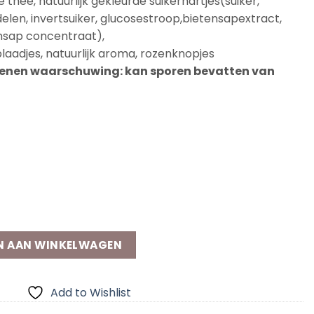
 thee, natuurlijk gekleurde suikerhartjes(suiker,
len, invertsuiker, glucosestroop,bietensapextract,
nsap concentraat),
laadjes, natuurlijk aroma, rozenknopjes
genen waarschuwing: kan sporen bevatten van
rraad
er aantal
N AAN WINKELWAGEN
Add to Wishlist