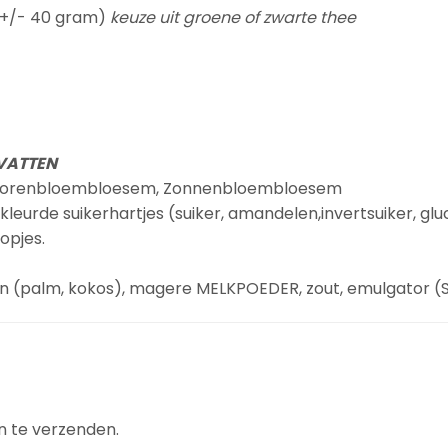
 (+/- 40 gram)
keuze uit groene of zwarte thee
EVATTEN
, Korenbloembloesem, Zonnenbloembloesem
ekleurde suikerhartjes (suiker, amandelen,invertsuiker, g
opjes.
en (palm, kokos), magere MELKPOEDER, zout, emulgator (SO
n te verzenden.