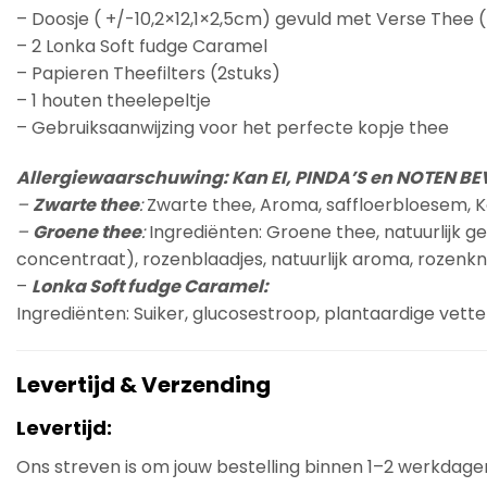
– Doosje ( +/-10,2×12,1×2,5cm) gevuld met Verse Thee
– 2 Lonka Soft fudge Caramel
– Papieren Theefilters (2stuks)
– 1 houten theelepeltje
– Gebruiksaanwijzing voor het perfecte kopje thee
Allergiewaarschuwing: Kan EI, PINDA’S en NOTEN B
–
Zwarte thee
:
Zwarte thee, Aroma, saffloerbloesem
–
Groene thee
:
Ingrediënten: Groene thee, natuurlijk g
concentraat), rozenblaadjes, natuurlijk aroma, rozenkn
–
Lonka Soft fudge Caramel:
Ingrediënten: Suiker, glucosestroop, plantaardige vett
Levertijd & Verzending
Levertijd:
Ons streven is om jouw bestelling binnen 1–2 werkdage