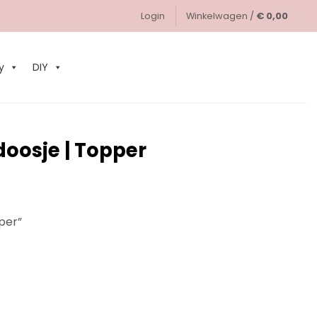
Login
Winkelwagen /
€
0,00
0
y
DIY
osje | Topper
per”