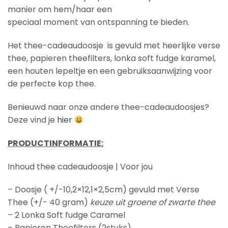
manier om hem/haar een
speciaal moment van ontspanning te bieden.
Het thee-cadeaudoosje is gevuld met heerlijke verse
thee, papieren theefilters, lonka soft fudge karamel,
een houten lepeltje en een gebruiksaanwijzing voor
de perfecte kop thee.
Benieuwd naar onze andere thee-cadeaudoosjes?
Deze vind je
hier
PRODUCTINFORMATIE:
Inhoud thee cadeaudoosje | Voor jou
– Doosje ( +/-10,2×12,1×2,5cm) gevuld met Verse
Thee (+/- 40 gram)
keuze uit groene of zwarte thee
– 2 Lonka Soft fudge Caramel
– Papieren Theefilters (2stuks)