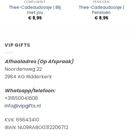
COMPLIMENT
PENSIOEN
Thee-Cadeaudoosje | Blij
Thee-Cadeaudoosje |
met jou
Pensioen
€
8,95
€
8,95
VIP GIFTS
Afhaaladres (Op Afspraak)
Noordenweg 22
2984 AG Ridderkerk
Whatsapp/telefoon:
+31850041608
info@vipgifts.nl
KVK: 65643410
IBAN: NL09RABO0312206712