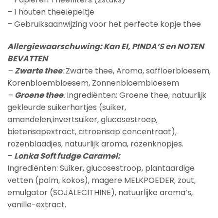
– 1 houten theelepeltje
– Gebruiksaanwijzing voor het perfecte kopje thee
Allergiewaarschuwing: Kan EI, PINDA’S en NOTEN
BEVATTEN
–
Zwarte thee
:
Zwarte thee, Aroma, saffloerbloesem,
Korenbloembloesem, Zonnenbloembloesem
–
Groene thee
:
Ingrediënten: Groene thee, natuurlijk
gekleurde suikerhartjes (suiker,
amandelen,invertsuiker, glucosestroop,
bietensapextract, citroensap concentraat),
rozenblaadjes, natuurlijk aroma, rozenknopjes.
–
Lonka Soft fudge Caramel:
Ingrediënten: Suiker, glucosestroop, plantaardige
vetten (palm, kokos), magere MELKPOEDER, zout,
emulgator (SOJALECITHINE), natuurlijke aroma’s,
vanille-extract.