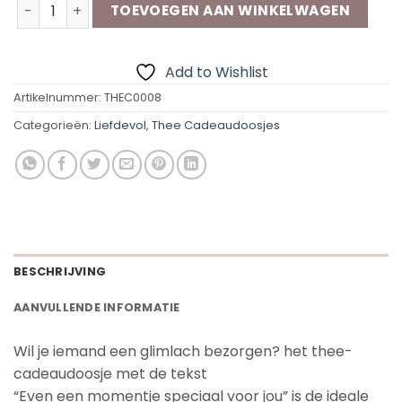
Thee-Cadeaudoosje | Voor Jou aantal
TOEVOEGEN AAN WINKELWAGEN
Add to Wishlist
Artikelnummer:
THEC0008
Categorieën:
Liefdevol
,
Thee Cadeaudoosjes
BESCHRIJVING
AANVULLENDE INFORMATIE
Wil je iemand een glimlach bezorgen? het thee-
cadeaudoosje met de tekst
“Even een momentje speciaal voor jou” is de ideale