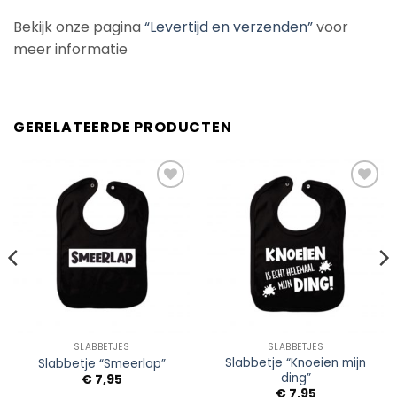
Bekijk onze pagina
“Levertijd en verzenden”
voor
meer informatie
GERELATEERDE PRODUCTEN
Add to
Add to
Wishlist
Wishlist
SLABBETJES
SLABBETJES
Slabbetje “Knoeien mijn
Slabbetje “Smeerlap”
ding”
€
7,95
€
7,95