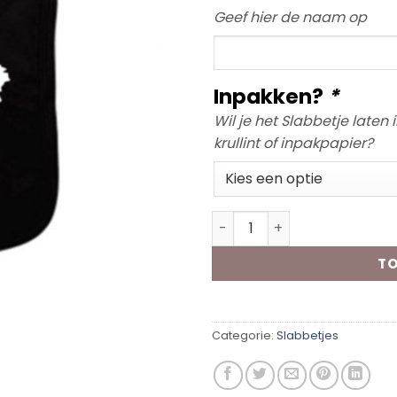
Geef hier de naam op
Naam
Inpakken?
*
Wil je het Slabbetje laten
krullint of inpakpapier?
Slabbetje "Draakje+Naam"
TO
Categorie:
Slabbetjes