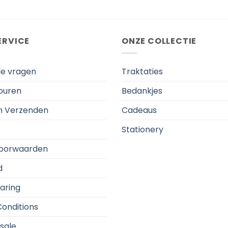
ERVICE
ONZE COLLECTIE
de vragen
Traktaties
touren
Bedankjes
en Verzenden
Cadeaus
Stationery
oorwaarden
d
aring
onditions
sale