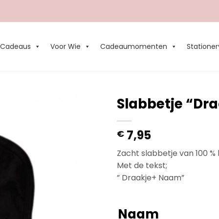
Cadeaus
Voor Wie
Cadeaumomenten
Stationer
Slabbetje “D
Add to
7,95
€
Wishlist
Zacht slabbetje van 100 % 
Met de tekst;
” Draakje+ Naam”
Naam