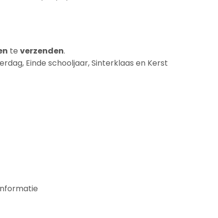
en
te
verzenden
.
rdag, Einde schooljaar, Sinterklaas en Kerst
informatie