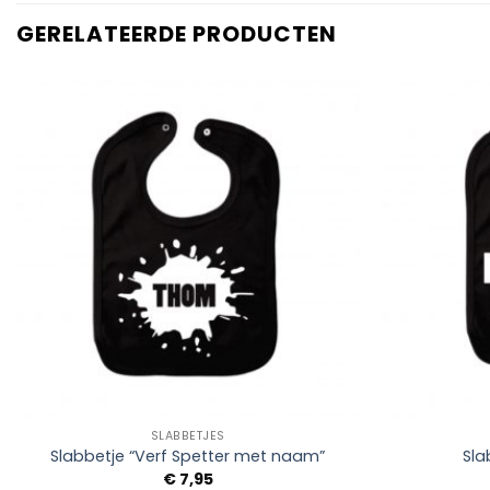
GERELATEERDE PRODUCTEN
Add to
Wishlist
+
+
SLABBETJES
Slabbetje “Verf Spetter met naam”
Sla
€
7,95