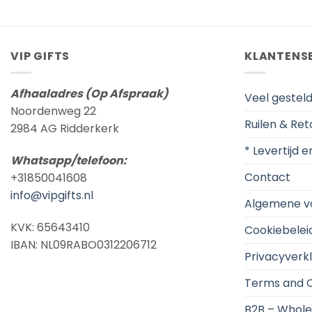
VIP GIFTS
KLANTENS
Afhaaladres (Op Afspraak)
Veel gestel
Noordenweg 22
Ruilen & Re
2984 AG Ridderkerk
* Levertijd 
Whatsapp/telefoon:
Contact
+31850041608
info@vipgifts.nl
Algemene v
KVK: 65643410
Cookiebelei
IBAN: NL09RABO0312206712
Privacyverkl
Terms and C
B2B – Whole