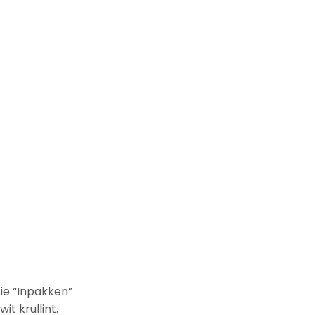
tie “Inpakken”
t krullint.