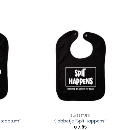
Add to
Add to
Wishlist
Wishlist
+
SLABBETJES
rtedatum”
Slabbetje “Spit Happens”
€
7,95