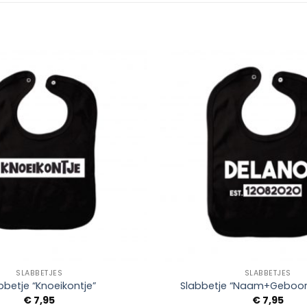
Add to
Wishlist
+
SLABBETJES
SLABBETJES
bbetje “Knoeikontje”
Slabbetje “Naam+Geboo
€
7,95
€
7,95