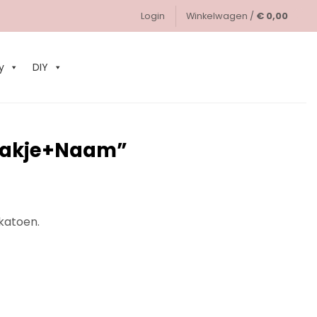
Login
Winkelwagen /
€
0,00
0
y
DIY
raakje+Naam”
katoen.