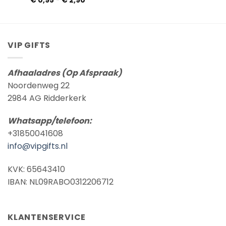
€
0,95
-
€
2,90
€ 0,95
tot
€ 2,90
VIP GIFTS
Afhaaladres (Op Afspraak)
Noordenweg 22
2984 AG Ridderkerk
Whatsapp/telefoon:
+31850041608
info@vipgifts.nl
KVK: 65643410
IBAN: NL09RABO0312206712
KLANTENSERVICE