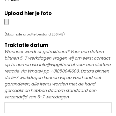
Nee
Upload hier je foto
Upload
hier
je
(Maximale grootte bestand 256 MB)
foto
Traktatie datum
Wanneer wordt er getrakteerd? Voor een datum
binnen 5-7 werkdagen vragen wij om eerst contact
op te nemen via info@vipgifts.nl of voor een vlottere
reactie via WhatsApp +31850041608. Data’s binnen
de 5-7 werkdagen kunnen wij op voorhand niet
garanderen, alle items worden met de hand
gemaakt en hebben daarom standaard een
verzendtijd van 5-7 werkdagen.
Traktatie
datum