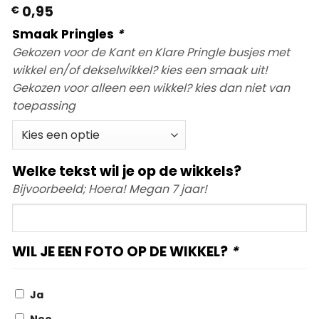
0,95
€
Smaak Pringles
*
Gekozen voor de Kant en Klare Pringle busjes met
wikkel en/of dekselwikkel? kies een smaak uit!
Gekozen voor alleen een wikkel? kies dan niet van
toepassing
Welke tekst wil je op de wikkels?
Bijvoorbeeld; Hoera! Megan 7 jaar!
Welke
tekst
wil
WIL JE EEN FOTO OP DE WIKKEL?
*
je
op
de
Ja
wikkels?