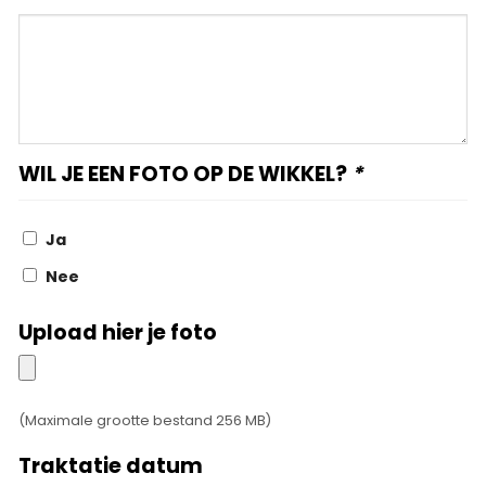
Omschrijf
uitgebreid
je
wensen
WIL JE EEN FOTO OP DE WIKKEL?
*
Ja
Nee
Upload hier je foto
Upload
hier
je
(Maximale grootte bestand 256 MB)
foto
Traktatie datum