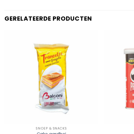
GERELATEERDE PRODUCTEN
Add to
Wishlist
+
+
SNOEP & SNACKS