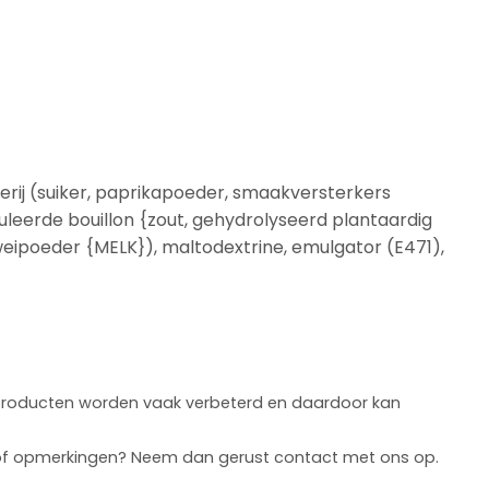
rij (suiker, paprikapoeder, smaakversterkers
leerde bouillon {zout, gehydrolyseerd plantaardig
 weipoeder {MELK}), maltodextrine, emulgator (E471),
, producten worden vaak verbeterd en daardoor kan
en of opmerkingen? Neem dan gerust contact met ons op.