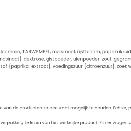
emolie, TARWEMEEL, maïsmeel, rijstbloem, paprikakruide
sinaat}, dextrose, gistpoeder, uienpoeder, zout, gegranu
stof {paprika-extract}, voedingszuur {citroenzuur}, zoet
atie van de producten zo accuraat mogelijk te houden. Echter
verpakking te lezen van het werkelijke product. Zijn er vrag