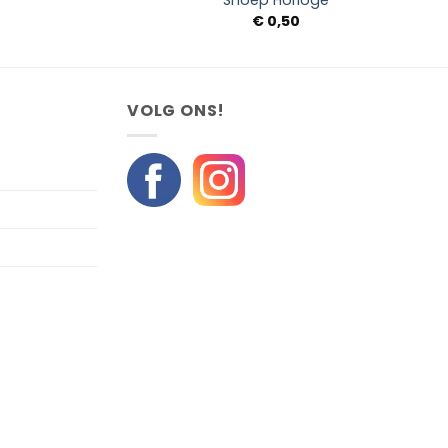
Snoep Horloge
€
0,50
VOLG ONS!