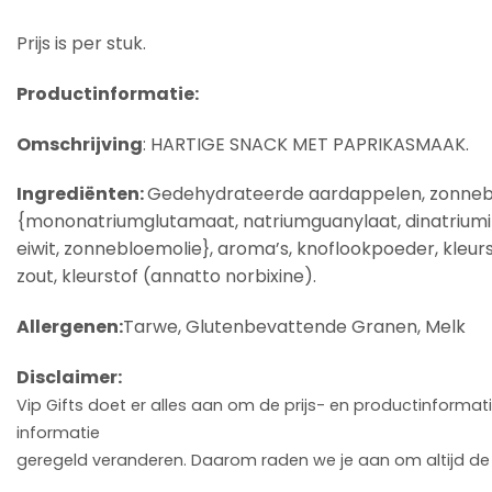
Prijs is per stuk.
Productinformatie:
Omschrijving
: HARTIGE SNACK MET PAPRIKASMAAK.
Ingrediënten:
Gedehydrateerde aardappelen, zonneblo
{mononatriumglutamaat, natriumguanylaat, dinatriumino
eiwit, zonnebloemolie}, aroma’s, knoflookpoeder, kleur
zout, kleurstof (annatto norbixine).
Allergenen:
Tarwe, Glutenbevattende Granen, Melk
Disclaimer:
Vip Gifts doet er alles aan om de prijs- en productinform
informatie
geregeld veranderen. Daarom raden we je aan om altijd de 