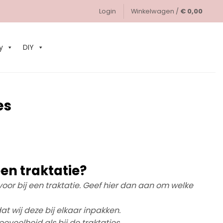
Login
Winkelwagen /
€
0,00
0
y
DIY
es
en traktatie?
d voor bij een traktatie. Geef hier dan aan om welke
at wij deze bij elkaar inpakken.
eveelheid als bij de traktaties.