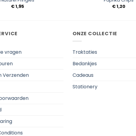
Naturel Pringles
Paprika Chips
€
1,95
€
1,20
ERVICE
ONZE COLLECTIE
de vragen
Traktaties
touren
Bedankjes
en Verzenden
Cadeaus
Stationery
oorwaarden
d
aring
onditions