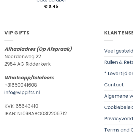
Cake aardbei
€
0,45
VIP GIFTS
KLANTENS
Afhaaladres (Op Afspraak)
Veel gestel
Noordenweg 22
Ruilen & Re
2984 AG Ridderkerk
* Levertijd 
Whatsapp/telefoon:
Contact
+31850041608
info@vipgifts.nl
Algemene v
KVK: 65643410
Cookiebelei
IBAN: NL09RABO0312206712
Privacyverkl
Terms and C