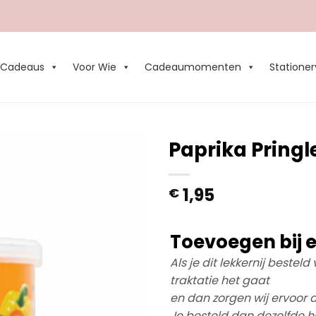
Cadeaus
Voor Wie
Cadeaumomenten
Stationer
Paprika Pringl
Add to
1,95
€
Wishlist
Toevoegen bij e
Als je dit lekkernij bestel
traktatie het gaat
en dan zorgen wij ervoor d
Je besteld dan dezelfde ho