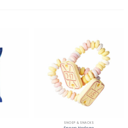
Add to
Add to
Wishlist
Wishlist
+
SNOEP & SNACKS