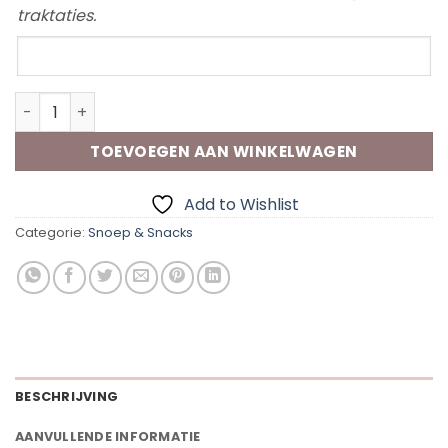
traktaties.
Toevoegen
bij
een
Lolly aantal
traktatie?
TOEVOEGEN AAN WINKELWAGEN
Add to Wishlist
Categorie:
Snoep & Snacks
BESCHRIJVING
AANVULLENDE INFORMATIE