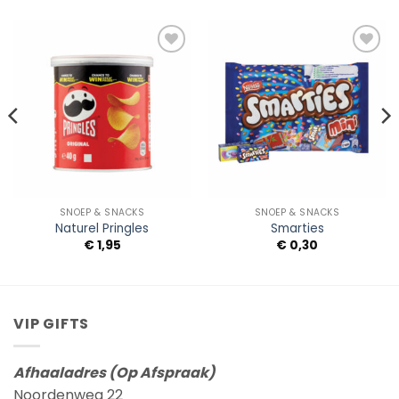
Add to
Add to
Wishlist
Wishlist
SNOEP & SNACKS
SNOEP & SNACKS
Naturel Pringles
Smarties
€
1,95
€
0,30
VIP GIFTS
Afhaaladres (Op Afspraak)
Noordenweg 22