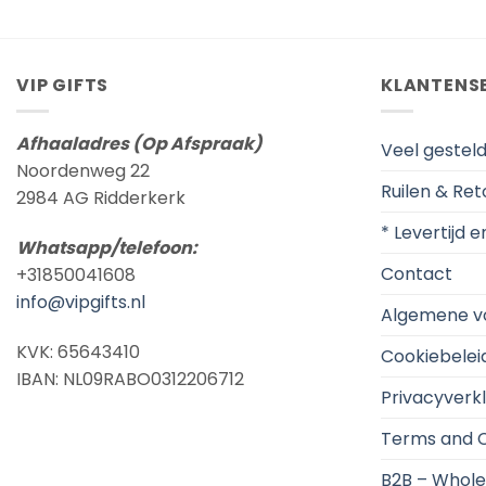
VIP GIFTS
KLANTENS
Afhaaladres (Op Afspraak)
Veel gestel
Noordenweg 22
Ruilen & Re
2984 AG Ridderkerk
* Levertijd 
Whatsapp/telefoon:
Contact
+31850041608
info@vipgifts.nl
Algemene v
KVK: 65643410
Cookiebelei
IBAN: NL09RABO0312206712
Privacyverkl
Terms and C
B2B – Whole