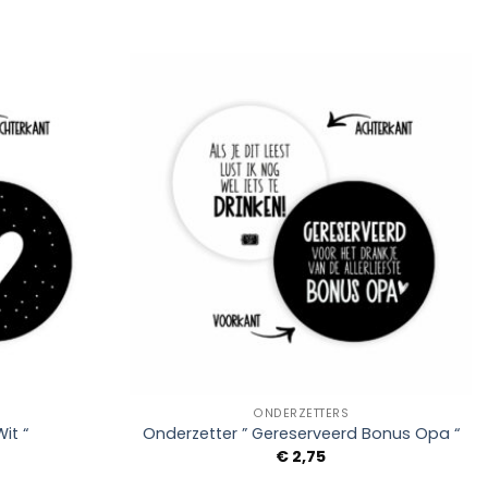
Add to
Add to
Wishlist
Wishlist
+
ONDERZETTERS
it “
Onderzetter ” Gereserveerd Bonus Opa “
€
2,75