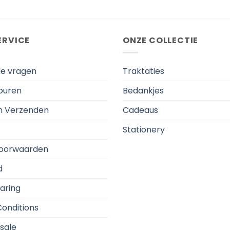
ERVICE
ONZE COLLECTIE
de vragen
Traktaties
touren
Bedankjes
en Verzenden
Cadeaus
Stationery
oorwaarden
d
aring
onditions
sale