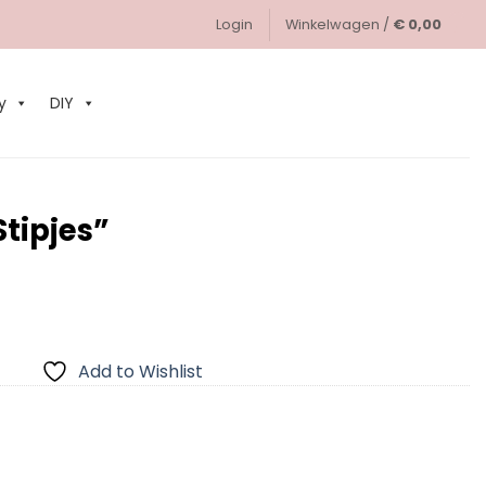
Login
Winkelwagen /
€
0,00
0
y
DIY
Stipjes”
Add to Wishlist