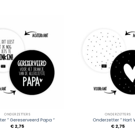
Add to
Wishlist
+
ONDERZETTERS
ONDERZETTERS
ter ” Gereserveerd Papa “
Onderzetter ” Hart W
€
2,75
€
2,75